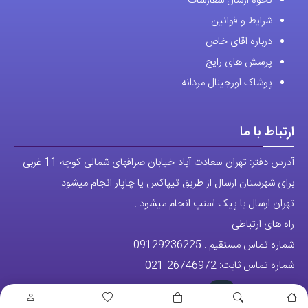
نحوه ارسال سفارشات
شرایط و قوانین
درباره اقای خاص
پرسش های رایج
پوشاک اورجینال مردانه
ارتباط با ما
آدرس دفتر: تهران-سعادت آباد-خیابان صرافهای شمالی-کوچه 11-غربی
برای شهرستان ارسال از طریق تیپاکس یا چاپار انجام میشود .
تهران ارسال با پیک اسنپ انجام میشود .
راه های ارتباطی
شماره تماس مستقیم :
09129236225
شماره تماس ثابت:
26746972
-021
تلگرام