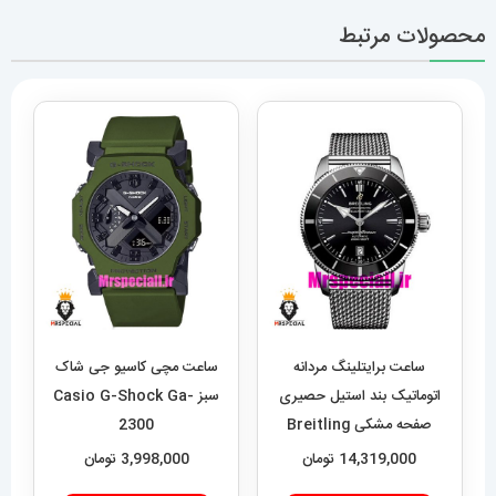
محصولات مرتبط
ساعت برایتلینگ مردانه
ساعت مچی کاسیو جی شاک
اتوماتیک بند استیل حصیری
سبز Casio G-Shock Ga-
صفحه مشکی Breitling
2300
Super Ocean 020955
14,319,000
تومان
3,998,000
تومان