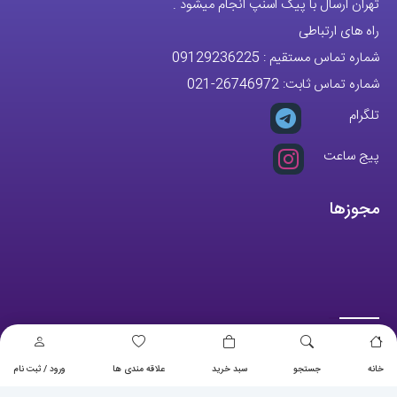
تهران ارسال با پیک اسنپ انجام میشود .
راه های ارتباطی
شماره تماس مستقیم :
09129236225
شماره تماس ثابت:
26746972
-021
تلگرام
پیج ساعت
مجوزها
خانه
جستجو
سبد خرید
علاقه مندی ها
ورود / ثبت نام
تمام حقوق مادی و معنوی این وبسایت متعلق به فروشگاه آقای خاص می