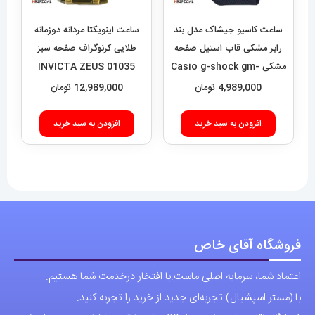
ساعت کاسیو جیشاک مدل بند
ساعت اینویکتا مردانه دوزمانه
رابر مشکی قاب استیل صفحه
طلایی کرنوگراف صفحه سبز
مشکی Casio g-shock gm-
01035 INVICTA ZEUS
2100 021462
4,989,000
تومان
12,989,000
تومان
افزودن به سبد خرید
افزودن به سبد خرید
فروشگاه آقای خاص
اعتماد شما، سرمایه اصلی ماست.با افتخار درخدمت شما هستیم.
با (مستر اسپشیال) تجربه‌ای جدید از خرید را تجربه کنید.