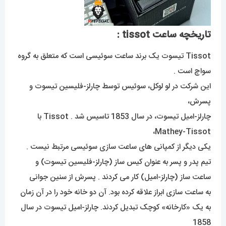
تاریخچه ساعت tissot :
Tissot تیسوت یک برند ساعت سوئیسی است که متعلق به گروه
سواچ است .
این شرکت در لو لوکل، سوئیس توسط چارلز-فلیسین تیسوت و
پسرش،
چارلز-امیل تیسوت، در سال 1853 تاسیس شد . Tissot با
Mathey-Tissot،
یکی دیگر از کمپانی های ساعت سازی سوئیسی مرتبط نیست .
تیم پدر و پسر به عنوان کیس ساز (چارلز-فلیسین تیسوت) و
ساعت ساز (چارلز-امیل) کار می کردند . پسرش از سنین جوانی
به ساعت سازی ابراز علاقه کرده بود. آن دو خانه خود را در آن زمان
به یک «کارخانه» کوچک تبدیل کردند. چارلز-امیل تیسوت در سال
1858