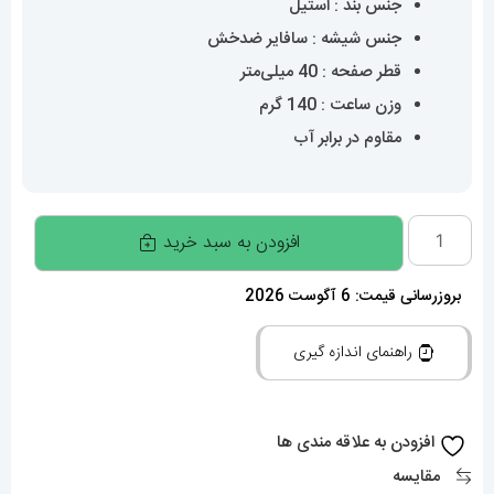
جنس بند : استیل
جنس شیشه : سافایر ضدخش
قطر صفحه : 40 میلی‌متر
وزن ساعت : 140 گرم
مقاوم در برابر آب
ساعت
افزودن به سبد خرید
مچی
مردانه
بروزرسانی قیمت: 6 آگوست 2026
تیسوت
راهنمای اندازه گیری
اتومات
01951
TISSOT
افزودن به علاقه مندی ها
PRX
مقایسه