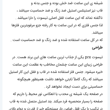
شیشه ی این ساعت ضد خش بوده و جنس بدنه و
قاب نیز استینلس استیل ضد زنگ و ضد حساسیت میباشد ،
ناگفته نماند که این ساعت قفل اصلی تیسوت را دارا میباشد .
لذا جنس فلزی که در این ساعت به کار رفته جزو مرغوبترین فلزها
میباشد.
که در کل ساعت استفاده شده و ضد زنگ و ضد حساسیت است .
طراحی
تیسوت prx یکی از جذاب ترین ساعت های این برند هست. در
طراحی زیبای این ساعت چشمان مخاطب به عظمت این ساعت
خیره میشود. جنس فلز استفاده شده در قاب و فقل این کار استیل
میباشد که رنگ کاملاً ثابتی خواهد داشت همینطور هیچگونه
حساسیتی برای دست ایجاد نخواهد کرد .
در صفحه یک شیشه ی محدب با انعکاس نور محیط را داریم که
صفحه را بسیار منحصربه فرد میکند. بند استیل متصل شده به قاب
در ترکیب با یک قفل ضامن دار مستحکم خبر از قدرت و دوام بالای