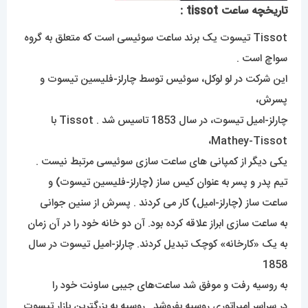
تاریخچه ساعت tissot :
Tissot تیسوت یک برند ساعت سوئیسی است که متعلق به گروه
سواچ است .
این شرکت در لو لوکل، سوئیس توسط چارلز-فلیسین تیسوت و
پسرش،
چارلز-امیل تیسوت، در سال 1853 تاسیس شد . Tissot با
Mathey-Tissot،
یکی دیگر از کمپانی های ساعت سازی سوئیسی مرتبط نیست .
تیم پدر و پسر به عنوان کیس ساز (چارلز-فلیسین تیسوت) و
ساعت ساز (چارلز-امیل) کار می کردند . پسرش از سنین جوانی
به ساعت سازی ابراز علاقه کرده بود. آن دو خانه خود را در آن زمان
به یک «کارخانه» کوچک تبدیل کردند. چارلز-امیل تیسوت در سال
1858
به روسیه رفت و موفق شد ساعت‌های جیبی ساونت خود را
در سراسر امپراتوری روسیه بفروشد . روسیه به بزرگترین بازار تیسوت