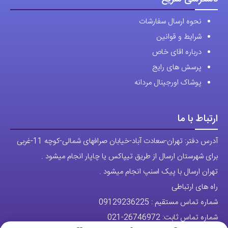
درباره اقای خاص
پرسش های رایج
پوشاک اورجینال مردانه
ارتباط با ما
آدرس دفتر: تهران-سعادت آباد-خیابان صرافهای شمالی-کوچه 11-غربی
برای شهرستان ارسال از طریق تیپاکس یا چاپار انجام میشود .
تهران ارسال با پیک اسنپ انجام میشود .
راه های ارتباطی
شماره تماس مستقیم :
09129236225
شماره تماس ثابت:
26746972
-021
تلگرام
پیج ساعت