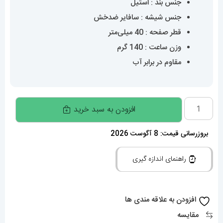
جنس بند : استیل
جنس شیشه : سافایر ضدخش
قطر صفحه : 40 میلی‌متر
وزن ساعت : 140 گرم
مقاوم در برابر آب
ساعت
افزودن به سبد خرید
مچی
مردانه
بروزرسانی قیمت: 8 آگوست 2026
تیسوت
راهنمای اندازه گیری
اتومات
01955
TISSOT
افزودن به علاقه مندی ها
PRX
مقایسه