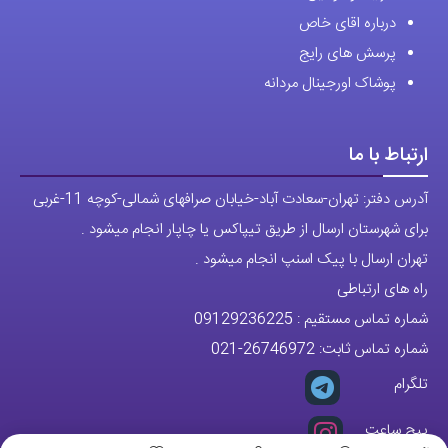
درباره اقای خاص
پرسش های رایج
پوشاک اورجینال مردانه
ارتباط با ما
آدرس دفتر: تهران-سعادت آباد-خیابان صرافهای شمالی-کوچه 11-غربی
برای شهرستان ارسال از طریق تیپاکس یا چاپار انجام میشود .
تهران ارسال با پیک اسنپ انجام میشود .
راه های ارتباطی
شماره تماس مستقیم :
09129236225
شماره تماس ثابت:
26746972
-021
تلگرام
پیج ساعت