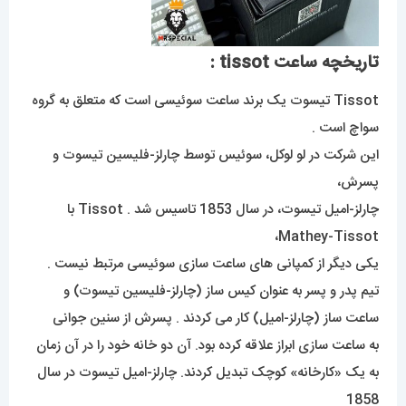
تاریخچه ساعت tissot :
Tissot تیسوت یک برند ساعت سوئیسی است که متعلق به گروه
سواچ است .
این شرکت در لو لوکل، سوئیس توسط چارلز-فلیسین تیسوت و
پسرش،
چارلز-امیل تیسوت، در سال 1853 تاسیس شد . Tissot با
Mathey-Tissot،
یکی دیگر از کمپانی های ساعت سازی سوئیسی مرتبط نیست .
تیم پدر و پسر به عنوان کیس ساز (چارلز-فلیسین تیسوت) و
ساعت ساز (چارلز-امیل) کار می کردند . پسرش از سنین جوانی
به ساعت سازی ابراز علاقه کرده بود. آن دو خانه خود را در آن زمان
به یک «کارخانه» کوچک تبدیل کردند. چارلز-امیل تیسوت در سال
1858