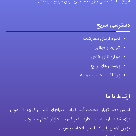
شرایط و قوانین
درباره اقای خاص
پرسش های رایج
پوشاک اورجینال مردانه
ارتباط با ما
آدرس دفتر: تهران-سعادت آباد-خیابان صرافهای شمالی-کوچه 11-غربی
برای شهرستان ارسال از طریق تیپاکس یا چاپار انجام میشود .
تهران ارسال با پیک اسنپ انجام میشود .
راه های ارتباطی
شماره تماس مستقیم :
09129236225
شماره تماس ثابت:
26746972
-021
تلگرام
پیج ساعت