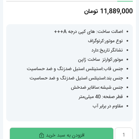
11,889,000
تومان
اصالت ساخت: های کپی درجه A+++
نوع موتور:کرنوگراف
نشانگر تاریخ:دارد
موتور:کوارتز ساخت ژاپن
جنس قاب:استینلس استیل ضدزنگ و ضد حساسیت
جنس بند:استینلس استیل ضدزنگ و ضد حساسیت
جنس شیشه:سافایر ضدخش
قطر صفحه: 40 میلی‌متر
مقاوم در برابر آب
ساعتمچی
افزودن به سبد خرید