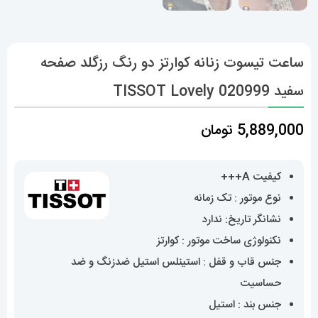
ساعت تیسوت زنانه کوارتز دو رنگ رزگلد صفحه
سفید 020999 TISSOT Lovely
5,889,000
تومان
کیفیت A+++
نوع موتور : تک زمانه
نشانگر تاریخ: ندارد
نکنولوژی ساخت موتور : کوارتز
جنس قاب و قفل : استینلس استیل ضدزنگ و ضد
حساسیت
جنس بند : استیل