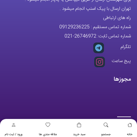
تهران ارسال با پیک اسنپ انجام میشود .
راه های ارتباطی
شماره تماس مستقیم :
09129236225
شماره تماس ثابت:
26746972
-021
تلگرام
پیج ساعت
مجوزها
خانه
جستجو
سبد خرید
علاقه مندی ها
ورود / ثبت نام