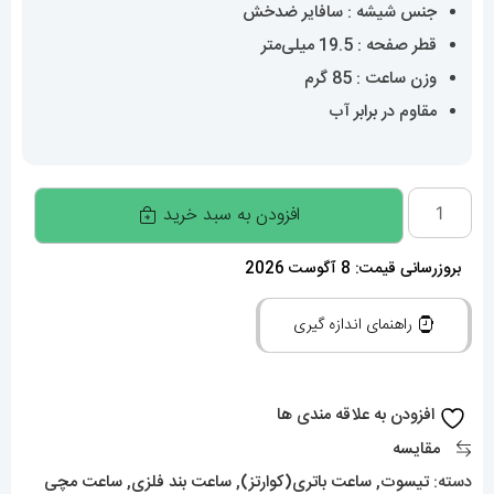
جنس شیشه : سافایر ضدخش
قطر صفحه : 19.5 میلی‌متر
وزن ساعت : 85 گرم
مقاوم در برابر آب
ساعت
افزودن به سبد خرید
تیسوت
زنانه
بروزرسانی قیمت: 8 آگوست 2026
کوارتز
راهنمای اندازه گیری
دو
رنگ
رزگلد
افزودن به علاقه مندی ها
صفحه
مقایسه
سفید
دسته:
تیسوت
,
ساعت باتری(کوارتز)
,
ساعت بند فلزی
,
ساعت مچی