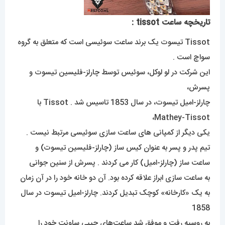
تاریخچه ساعت tissot :
Tissot تیسوت یک برند ساعت سوئیسی است که متعلق به گروه
سواچ است .
این شرکت در لو لوکل، سوئیس توسط چارلز-فلیسین تیسوت و
پسرش،
چارلز-امیل تیسوت، در سال 1853 تاسیس شد . Tissot با
Mathey-Tissot،
یکی دیگر از کمپانی های ساعت سازی سوئیسی مرتبط نیست .
تیم پدر و پسر به عنوان کیس ساز (چارلز-فلیسین تیسوت) و
ساعت ساز (چارلز-امیل) کار می کردند . پسرش از سنین جوانی
به ساعت سازی ابراز علاقه کرده بود. آن دو خانه خود را در آن زمان
به یک «کارخانه» کوچک تبدیل کردند. چارلز-امیل تیسوت در سال
1858
به روسیه رفت و موفق شد ساعت‌های جیبی ساونت خود را