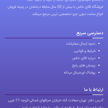
ممکن
فروشگاه اقای خاص با بیش از 20 سال سابقه درخشان در زمینه فروش
است
انواع ساعت مچی جزو تخصصی ترین مرجع میباشد .
در
صفحه
محصول
دسترسی سریع
انتخاب
نحوه ارسال سفارشات
شوند
شرایط و قوانین
درباره اقای خاص
پرسش های رایج
پوشاک اورجینال مردانه
ارتباط با ما
آدرس دفتر: تهران-سعادت آباد-خیابان صرافهای شمالی-کوچه 11-غربی
برای شهرستان ارسال از طریق تیپاکس یا چاپار انجام میشود .