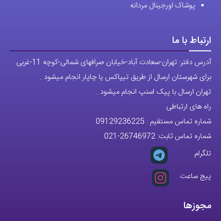
پوشاک اورجینال مردانه
ارتباط با ما
آدرس دفتر: تهران-سعادت آباد-خیابان صرافهای شمالی-کوچه 11-غربی
برای شهرستان ارسال از طریق تیپاکس یا چاپار انجام میشود .
تهران ارسال با پیک اسنپ انجام میشود .
راه های ارتباطی
شماره تماس مستقیم :
09129236225
شماره تماس ثابت:
26746972
-021
تلگرام
پیج ساعت
مجوزها