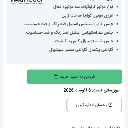
نوع موتور:کرنوگراف سه موتوره فعال
انرژی موتور: کوارتز ساخت ژاپن
جنس قاب:استینلس استیل ضد زنگ و ضد حساسیت
جنس بند:استینلس استیل ضد زنگ و ضد حساسیت
جنس شیشه:مینرال گلس با کیفیت
گارانتی:یکسال گارانتی مستر اسپشیال
ساعت
افزودن به سبد خرید
مچی
مردانه
بروزرسانی قیمت: 6 آگوست 2026
تگ
راهنمای اندازه گیری
هویر
کرنوگراف
استیل