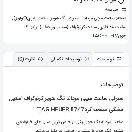
افزودن به علاقه مندی ها
مشکی
مقایسه
صفحه
دسته:
ساعت مچی مردانه
,
اسپرت
,
تگ هویر
,
ساعت باتری(کوارتز)
,
گردTAG
ساعت بند فلزی
,
ساعت کرنوگراف (سه موتور فعال)
برند:
تگ
HEUER
هویر/TAGHEUER
8747
عدد
توضیحات
توضیحات تکمیلی
نظرات (0)
توضیحات
معرفی ساعت مچی مردانه تگ هویر کرنوگراف استیل
مشکی صفحه گردTAG HEUER 8747
ساعت مردانه
تگ
هویر یکی از خاص ترین مدل های خانواده‌ی
مشهور تگ هویر با بیشترین طرفدار در دنیا می‌باشد.