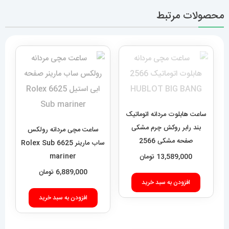
محصولات مرتبط
ساعت هابلوت مردانه اتوماتیک
بند رابر روکش چرم مشکی
ساعت مچی مردانه رولکس
صفحه مشکی 2566
ساب مارینر 6625 Rolex Sub
HUBLOT BIG BANG
mariner
13,589,000
تومان
6,889,000
تومان
افزودن به سبد خرید
افزودن به سبد خرید