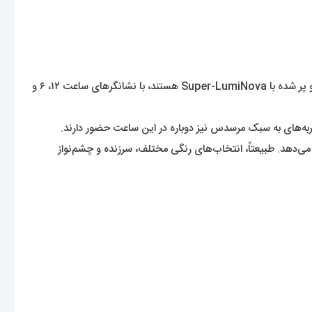
هر نه رنگ ساعت TAG Heuer Formula 1 Solargraph دارای صفحه‌های اوپالین با شاخص‌های بزرگ، روکش شده با رودیوم، صیقل داده شده و پر شده با Super-LumiNova هستند، با نشانگرهای ساعت ۱۲، ۶ و
هری مدرن‌تر و مرغوب‌تر به آنها می‌دهد. طبیعتاً، انتخاب‌های رنگی مختلف، سرزنده و چشم‌نواز