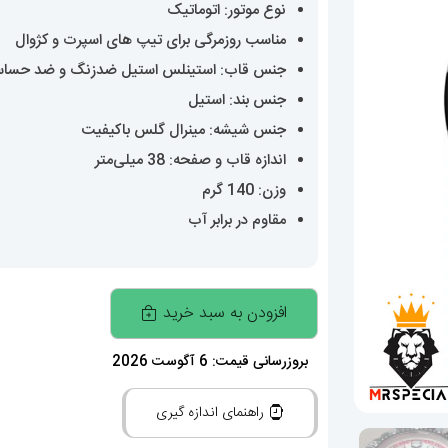
نوع موتور: اتوماتیک
مناسب روزمرگی برای تیپ های اسپرت و کژوال
جنس قاب: استینلس استیل ضدزنگ و ضد حسا
جنس بند: استیل
جنس شیشه: مینرال گلس باکیفیت
اندازه قاب و صفحه: 38 میلی‌متر
وزن: 140 گرم
مقاوم در برابر آب
ساعت
افزودن به سبد خرید
تگ
هویر
بروزرسانی قیمت: 6 آگوست 2026
مردانه
راهنمای اندازه گیری
سولارگراف