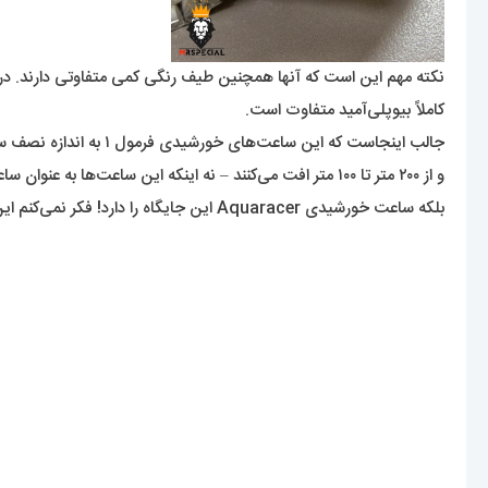
کاملاً بیوپلی‌آمید متفاوت است.
جالب اینجاست که این ساعت‌های خورشیدی فرمول ۱ به اندازه نصف ساعت‌های KITH Heuer در برابر آب مقاوم هستند
و از ۲۰۰ متر تا ۱۰۰ متر افت می‌کنند – نه اینکه این ساعت‌ها به عنوان ساعت‌های غواصی معرفی شوند،
بلکه ساعت خورشیدی Aquaracer این جایگاه را دارد! فکر نمی‌کنم این موضوع مهمی باشد – تا زمانی که بتواند در طول مراسم اهدای مدال از پاشیده شدن شامپاین روی آن جان سالم به در ببرد، همین مهم است.