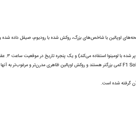
در مقایسه با فرمول ۱ اصلی و KITH Heuers، شاخص‌های F1 Solargraph کمی بزرگتر هستند و روکش اوپالین ظا
آن گرفته شده است.