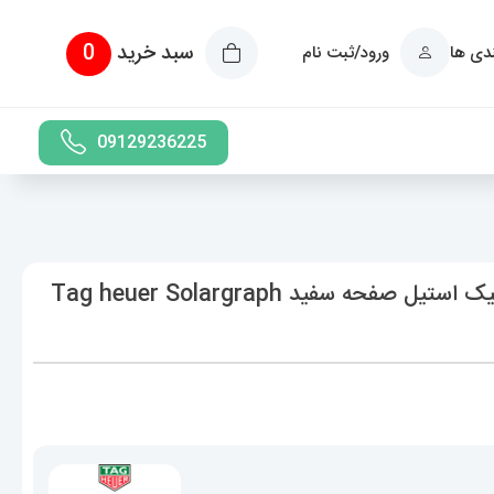
سبد خرید
0
ندی ها
ورود/ثبت نام
09129236225
ساعت تگ هویر مردانه سولارگراف اتوماتیک استیل صفحه سفید Tag heuer Solargraph