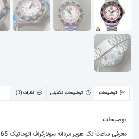
توضیحات
توضیحات تکمیلی
نظرات (0)
توضیحات
معرفی ساعت تگ هویر مردانه سولارگراف اتوماتیک Tag heuer Solargraph 021565