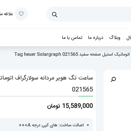
علاقه م
ل
وبلاگ
درباره ما
تماس با ما
ل صفحه سفید Tag heuer Solargraph 021565
021565
15,589,000
تومان
اصالت ساخت: های کپی درجه A+++