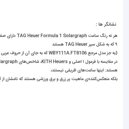
نشانگر ها :
۹ که به شکل سپر TAG Heuer هستند
(به جز مدل مرجع WBY111A.FT8106 که به جای آن از حروف عربی پر شده با لومینوا استفاده می‌کند) و یک پنجره تاریخ در موقعیت ساعت ۳. عقربه‌های به سبک مرسدس نیز دوباره در این ساعت حضور دارند.
هستند: اینها ساعت‌های ظریفی نیستند،
بلکه منعکس‌کننده‌ی ماهیت پر زرق و برق ورزشی هستند که نامشان از 