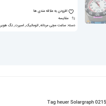
اتوماتیک
استیل
افزودن به علاقه مندی ها
صفحه
مقایسه
سفید
دسته:
ساعت مچی مردانه
,
اتوماتیک
,
اسپرت
,
تگ هویر
,
Tag
heuer
Solargraph
021565
عدد