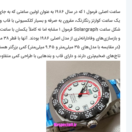
ساعت اصلی فرمول ۱ که در سال ۱۹۸۶ به عنوان اولین ساعتی که به جای برند هویر، برند تگ هویر را بر خود داشت، عرضه شد،
یک ساعت کوارتز رنگارنگ، مقرون به صرفه و بسیار کلکسیونی با قاب و 
شکل ساعت Solargraph فرمول ۱ مشابه اما نه کاملاً یکسان با ساعت‌های KITH Heuers است که سال گذشته عرضه شدند
و بازسازی‌های وفادارانه‌تری از مدل اصلی ۱۹۸۶ بودند. آنها با قطر ۳۸ میلی‌متر و ضخامت ۹.۹ میلی‌متر
(در مقایسه با مدل‌های ۳۵ میلی‌متر و ۹.۴۵ میلی‌متر) کمی بزرگتر هستند،
تاج‌های ضخیم‌تری دارند و دارای قاب و بندهایی با طراحی کمی متفاو