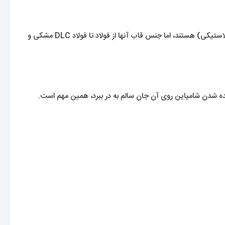
نکته مهم این است که آنها همچنین طیف رنگی کمی متفاوتی دارند. در مجموع نه رنگ وجود دارد که همگی دارای قاب‌های بیوپلی‌آمید (بخوانید: پلاستیکی) هستند، اما جنس قاب آنها از فولاد تا فولاد DLC مشکی و