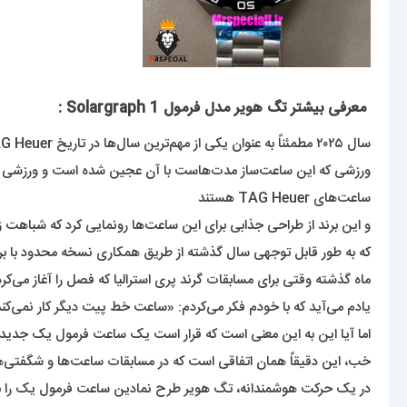
معرفی بیشتر تگ هویر مدل فرمول 1 Solargraph :
سال ۲۰۲۵ مطمئناً به عنوان یکی از مهم‌ترین سال‌ها در تاریخ TAG Heuer ثبت خواهد شد، چرا که این برند نقش خود را به عنوان زمان‌سنج رسمی فرمول ۱ از سر گرفته است –
ساعت‌های TAG Heuer هستند
و این برند از طراحی جذابی برای این ساعت‌ها رونمایی کرد که شباهت زیادی به ساعت ف
که به طور قابل توجهی سال گذشته از طریق همکاری نسخه محدود با برند لباس خیابانی KITH به طور خلاصه و با
ماه گذشته وقتی برای مسابقات گرند پری استرالیا که فصل را آغاز می‌کر
یادم می‌آید که با خودم فکر می‌کردم: «ساعت خط پیت دیگر کار نمی‌کند
اما آیا این به این معنی است که قرار است یک ساعت فرمول یک جدید 
خب، این دقیقاً همان اتفاقی است که در مسابقات ساعت‌ها و شگفتی‌های ژنو ۲۰۲۵ رخ 
در یک حرکت هوشمندانه، تگ هویر طرح نمادین ساعت فرمول یک را برداشته و آن را با موتور خورشیدی Solargraph خود مزین کرده و