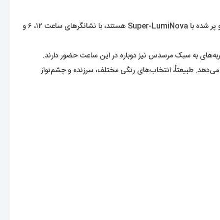
هر نه رنگ ساعت TAG Heuer Formula 1 Solargraph دارای صفحه‌های اوپالین با شاخص‌های بزرگ، روکش شده با رودیوم، صیقل داده شده و پر شده با Super-LumiNova هستند، با نشانگرهای ساعت ۱۲، ۶ و
هری مدرن‌تر و مرغوب‌تر به آنها می‌دهد. طبیعتاً، انتخاب‌های رنگی مختلف، سرزنده و چشم‌نواز