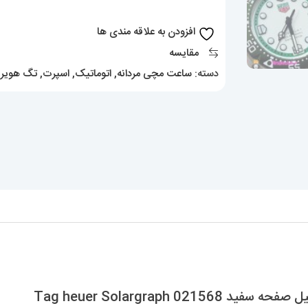
اتوماتیک
استیل
افزودن به علاقه مندی ها
صفحه
مقایسه
سفید
دسته:
ساعت مچی مردانه
,
اتوماتیک
,
اسپرت
,
تگ هویر
,
Tag
heuer
Solargraph
021568
عدد
Tag heuer Solargraph