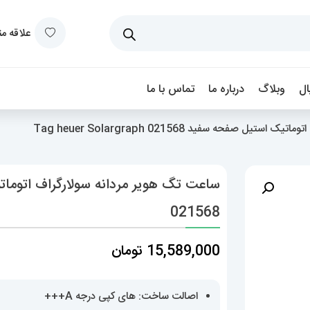
علاقه م
ل
وبلاگ
درباره ما
تماس با ما
ل صفحه سفید Tag heuer Solargraph 021568
021568
15,589,000
تومان
اصالت ساخت: های کپی درجه A+++