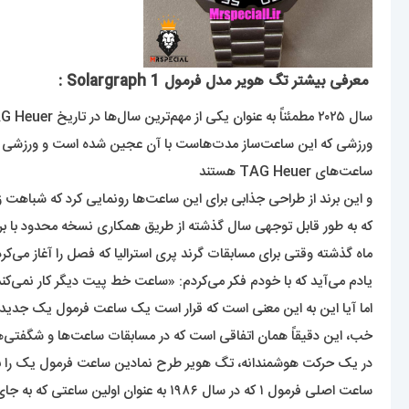
معرفی بیشتر تگ هویر مدل فرمول 1 Solargraph :
سال ۲۰۲۵ مطمئناً به عنوان یکی از مهم‌ترین سال‌ها در تاریخ TAG Heuer ثبت خواهد شد، چرا که این برند نقش خود را به عنوان زمان‌سنج رسمی فرمول ۱ از سر گرفته است –
ساعت‌های TAG Heuer هستند
و این برند از طراحی جذابی برای این ساعت‌ها رونمایی کرد که شباهت زیادی به ساعت ف
که به طور قابل توجهی سال گذشته از طریق همکاری نسخه محدود با برند لباس خیابانی KITH به طور خلاصه و با
ماه گذشته وقتی برای مسابقات گرند پری استرالیا که فصل را آغاز می‌کر
یادم می‌آید که با خودم فکر می‌کردم: «ساعت خط پیت دیگر کار نمی‌کند
اما آیا این به این معنی است که قرار است یک ساعت فرمول یک جدید 
خب، این دقیقاً همان اتفاقی است که در مسابقات ساعت‌ها و شگفتی‌های ژنو ۲۰۲۵ رخ 
در یک حرکت هوشمندانه، تگ هویر طرح نمادین ساعت فرمول یک را برداشته و آن را با موتور خورشیدی Solargraph خود مزین کرده و
ساعت اصلی فرمول ۱ که در سال ۱۹۸۶ به عنوان اولین ساعتی که به جای برند هویر، برند تگ هویر را بر خود داشت، عرضه شد،