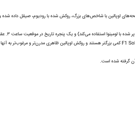
در مقایسه با فرمول ۱ اصلی و KITH Heuers، شاخص‌های F1 Solargraph کمی بزرگتر هستند و روکش اوپالین ظا
آن گرفته شده است.