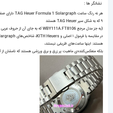
نشانگر ها :
۹ که به شکل سپر TAG Heuer هستند
(به جز مدل مرجع WBY111A.FT8106 که به جای آن از حروف عربی پر شده با لومینوا استفاده می‌کند) و یک پنجره تاریخ در موقعیت ساعت ۳. عقربه‌های به سبک مرسدس نیز دوباره در این ساعت حضور دارند.
هستند: اینها ساعت‌های ظریفی نیستند،
بلکه منعکس‌کننده‌ی ماهیت پر زرق و برق ورزشی هستند که نامشان از 