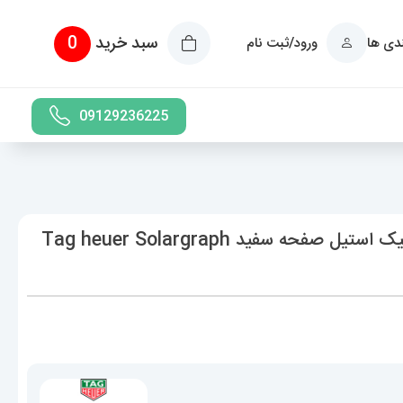
سبد خرید
0
ندی ها
ورود/ثبت نام
09129236225
ساعت تگ هویر مردانه سولارگراف اتوماتیک استیل صفحه سفید Tag heuer Solargraph