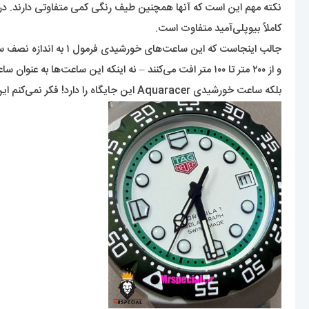
کاملاً بیوپلی‌آمید متفاوت است.
جالب اینجاست که این ساعت‌های خورشیدی فرمول ۱ به اندازه نصف ساعت‌های KITH Heuer در برابر آب مقاوم هستند
و از ۲۰۰ متر تا ۱۰۰ متر افت می‌کنند – نه اینکه این ساعت‌ها به عنوان ساعت‌های غواصی معرفی شوند،
بلکه ساعت خورشیدی Aquaracer این جایگاه را دارد! فکر نمی‌کنم این موضوع مهمی باشد – تا زمانی که بتواند در طول مراسم اهدای مدال از پاشیده شدن شامپاین روی آن جان سالم به در ببرد، همین مهم است.