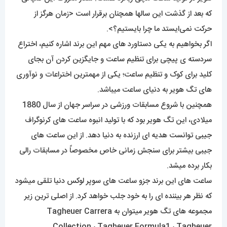
که بعد از گذشت این سالها همچنان برقرار است <زمان هرگز از
حرکت نمی‌ایستد ما چرا بایستیم؟>.
اگر بخواهیم به یکی دستاورد های مهم این برند اشاره کنیم، اختراع
سردسته ی پیچی برای تنظیم ساعت و جایگزین کردن آن بجای
کلید برای کوک و تنظیم ساعت؛ یکی از مهمترین اختراعات و نوآوری
های تگ هویر به دنیای ساعت میباشد.
همچنین با شروع مسابقات ورزشی در سراسر جهان از سال 1880
میلادی، این تگ هویر بود که با تولید انبوه ساعت های کرنوگراف
جیبی توانست هدیه ای ارزنده به دنیا دهد. از این ساعت های
جیبی بیشتر برای سنجش زمانی خاص مخصوصاً در مسابقات رالی
بکار برده میشد.
ساعت های این برند جزو ساعت های سوپر لوکس دنیا تلقی میشود
که نظر هر بیننده ای را به خود جلب خواهد کرد. از اصلی ترین زیر
مجموعه های تگ هویر میتوان به Tagheuer Carrera
Collection ، Tagheuer Formula1 ، Tagheuer