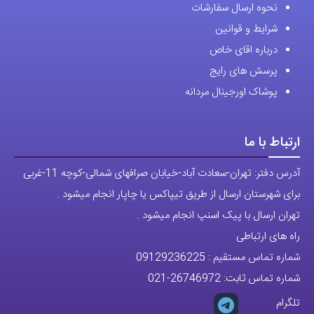
نحوه ارسال سفارشات
شرایط و قوانین
درباره اقای خاص
پرسش های رایج
پوشاک اورجینال مردانه
ارتباط با ما
آدرس دفتر: تهران-سعادت آباد-خیابان صرافهای شمالی-کوچه 11-غربی
برای شهرستان ارسال از طریق تیپاکس یا چاپار انجام میشود .
تهران ارسال با پیک اسنپ انجام میشود .
راه های ارتباطی
شماره تماس مستقیم :
09129236225
شماره تماس ثابت:
26746972
-021
تلگرام