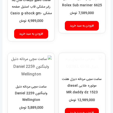
ساعت مچی مردانه رولکس
ساعت کاسیو جیشاک مدل بند
ساب مارینر استیل صفحه ابی
رابر مشکی قاب استیل صفحه
6625 Rolex Sub mariner
مشکی Casio g-shock gm-
2100 021462
7,589,000
تومان
4,989,000
تومان
افزودن به سبد خرید
افزودن به سبد خرید
ساعت مچی مردانه دیزل هفت
موتوره طلایی diesel
ساعت مچی مردانه دنیل
MR.daddy dz 1523
ولینگتون 2259 Daniel
Wellington
12,989,000
تومان
5,889,000
تومان
افزودن به سبد خرید