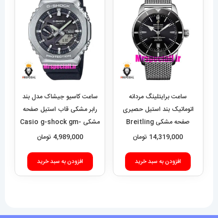
ساعت برایتلینگ مردانه
ساعت کاسیو جیشاک مدل بند
اتوماتیک بند استیل حصیری
رابر مشکی قاب استیل صفحه
صفحه مشکی Breitling
مشکی Casio g-shock gm-
2100 021462
Super Ocean 020955
14,319,000
تومان
4,989,000
تومان
افزودن به سبد خرید
افزودن به سبد خرید