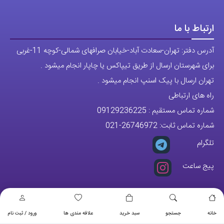
ارتباط با ما
آدرس دفتر: تهران-سعادت آباد-خیابان صرافهای شمالی-کوچه 11-غربی
برای شهرستان ارسال از طریق تیپاکس یا چاپار انجام میشود .
تهران ارسال با پیک اسنپ انجام میشود .
راه های ارتباطی
شماره تماس مستقیم :
09129236225
شماره تماس ثابت:
26746972
-021
تلگرام
پیج ساعت
مجوزها
خانه
جستجو
سبد خرید
علاقه مندی ها
ورود / ثبت نام