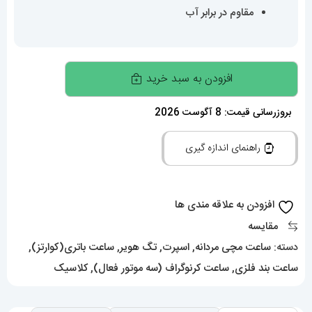
مقاوم در برابر آب
ساعت
افزودن به سبد خرید
مردانه
تگ
بروزرسانی قیمت: 8 آگوست 2026
هویر
راهنمای اندازه گیری
موناکو
Tag
heuer
افزودن به علاقه مندی ها
Monaco
مقایسه
020166
دسته:
ساعت مچی مردانه
,
اسپرت
,
تگ هویر
,
ساعت باتری(کوارتز)
,
عدد
ساعت بند فلزی
,
ساعت کرنوگراف (سه موتور فعال)
,
کلاسیک