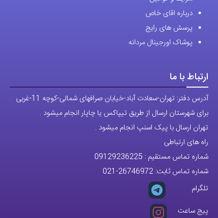
درباره اقای خاص
پرسش های رایج
پوشاک اورجینال مردانه
ارتباط با ما
آدرس دفتر: تهران-سعادت آباد-خیابان صرافهای شمالی-کوچه 11-غربی
برای شهرستان ارسال از طریق تیپاکس یا چاپار انجام میشود .
تهران ارسال با پیک اسنپ انجام میشود .
راه های ارتباطی
شماره تماس مستقیم :
09129236225
شماره تماس ثابت:
26746972
-021
تلگرام
پیج ساعت