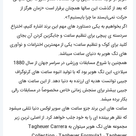
که بعد از گذشت این سالها همچنان برقرار است <زمان هرگز از
حرکت نمی‌ایستد ما چرا بایستیم؟>.
اگر بخواهیم به یکی دستاورد های مهم این برند اشاره کنیم، اختراع
سردسته ی پیچی برای تنظیم ساعت و جایگزین کردن آن بجای
کلید برای کوک و تنظیم ساعت؛ یکی از مهمترین اختراعات و نوآوری
های تگ هویر به دنیای ساعت میباشد.
همچنین با شروع مسابقات ورزشی در سراسر جهان از سال 1880
میلادی، این تگ هویر بود که با تولید انبوه ساعت های کرنوگراف
جیبی توانست هدیه ای ارزنده به دنیا دهد. از این ساعت های
جیبی بیشتر برای سنجش زمانی خاص مخصوصاً در مسابقات رالی
بکار برده میشد.
ساعت های این برند جزو ساعت های سوپر لوکس دنیا تلقی میشود
که نظر هر بیننده ای را به خود جلب خواهد کرد. از اصلی ترین زیر
مجموعه های تگ هویر میتوان به Tagheuer Carrera
Collection ، Tagheuer Formula1 ، Tagheuer