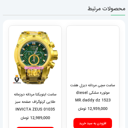
محصولات مرتبط
ساعت مچی مردانه دیزل هفت
موتوره مشکی diesel
MR.daddy dz 1523
12,959,000
تومان
ساعت اینویکتا مردانه دوزمانه
طلایی کرنوگراف صفحه سبز
افزودن به سبد خرید
01035 INVICTA ZEUS
12,989,000
تومان