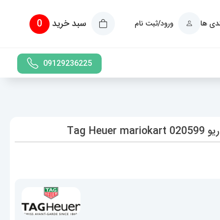
سبد خرید
0
ندی ها
ورود/ثبت نام
09129236225
Tag H