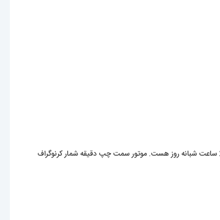
موتور این ساعت زیبا، ساخت کشور ژاپن میباشد و بصورت سه موتوره با قابلیت کرنوگراف قابل استفاده هست.. موتور سمت راست همان مقیاس 24 ساعت شبانه روز هست. موتور سمت چپ دقیقه شمار کرنوگراف