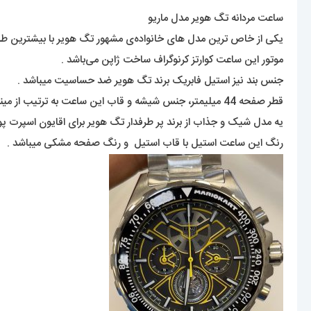
ساعت مردانه تگ هویر مدل ماریو
یکی از خاص ترین مدل های خانواده‌ی مشهور تگ هویر با بیشترین طرفدا
موتور این ساعت کوارتز کرنوگراف ساخت ژاپن می‌باشد .
جنس بند نیز استیل فابریک برند تگ هویر ضد حساسیت میباشد .
قطر صفحه 44 میلیمتر، جنس شیشه و قاب این ساعت به ترتیب از مینرال گلس با کیفیت و استیل ضد حساسیت و ضد زنگ می‌باشد و عقربه ها دارای قابلیت شب تاب می باشد .
یه مدل شیک و جذاب از برند پر طرفدار تگ هویر برای اقایون اسپرت 
رنگ این ساعت استیل با قاب استیل و رنگ صفحه مشکی میباشد .