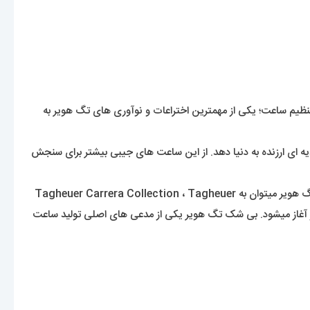
تنظیم ساعت؛ یکی از مهمترین اختراعات و نوآوری های تگ هویر به
 کرنوگراف جیبی توانست هدیه ای ارزنده به دنیا دهد. از این ساعت های جیبی بیشتر برای سنجش
ساعت های این برند جزو ساعت های سوپر لوکس دنیا تلقی میشود که نظر هر بیننده ای را به خود جلب خواهد کرد. از اصلی ترین زیر مجموعه های تگ هویر میتوان به Tagheuer Carrera Collection ، Tagheuer
Formula1 ، Tagheuer Aquaracer ، Tagheuer Autav اشاره کرد. قیمت محصولات تگ هویر از حدود 6 هزار دلار آغاز میشود. بی شک تگ هویر یکی از مدعی های اصلی تولید ساعت