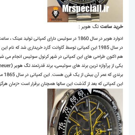
خرید ساعت
تگ هویر :
ادوارد هویر در سال 1860 در سوئیس دارای کمپانی تولید عینک ، ساعت و تلفن به نام هویر بوده که در سال 2004 موفق به ساخت ساعتی با کرنوگراف فوق سریع شده است که با این ویژگی بر سر زبان ها افتاده بود.
در سال 1985 این کمپانی توسط گاوانت گارد خریداری شد که نام این کمپانی را از هویر به تگ هویر تغییر داد ، در نهایت در سال 1999 به یک شرکت فرانسوی با محصلاتی لوکس به نام LVMH فروخته شد .
هم اکنون طراحی های این کمپانی در شهر کرنول سوئیس انجام می شود
یکی از پرآوازه ترین برند های سوئیسی، برند قدرتمند
تگ هویر
(Tagheuer) میباشد.
این کمپانی که بعد از گذشت این سالها همچنان برقرار است <زمان هرگز 