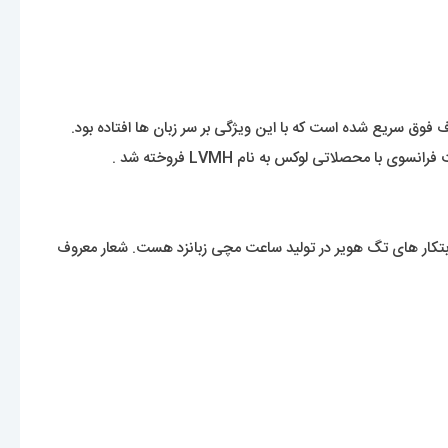
 ساله به نام ادوارد هویر تأسیس شد. نوآوری ها و ابتکار های تگ هویر در تولید ساعت مچی زبانزد هست. شعار معروف