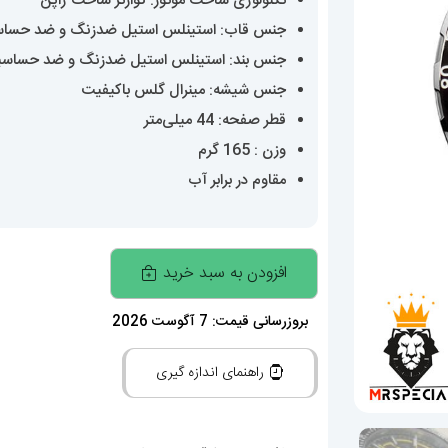
تکنولوژی ساخت موتور: کوارتز ساخت ژاپن
جنس قاب: استینلس استیل ضدزنگ و ضد حسا
جنس بند: استینلس استیل ضدزنگ و ضد حساس
جنس شیشه: مینرال گلس باکیفیت
قطر صفحه: 44 میلی‌متر
وزن : 165 گرم
مقاوم در برابر آب
ساعت
افزودن به سبد خرید
مردانه
تگ
بروزرسانی قیمت: 7 آگوست 2026
هویر
راهنمای اندازه گیری
کرنوگراف
مدل
ماریو