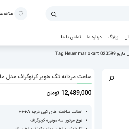
علاقه م
ل
وبلاگ
درباره ما
تماس با ما
Tag Heuer m
ساعت مردانه تگ هویر کرنوگراف مدل ماریو euer mariokart 020599
12,489,000
تومان
اصالت ساخت: های کپی درجه A+++
نوع موتور: سه موتوره کرنوگراف