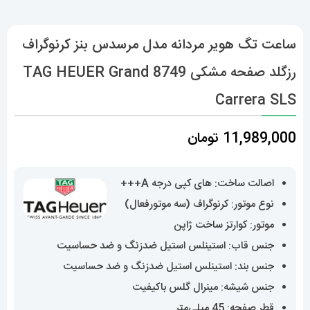
ساعت تگ هویر مردانه مدل مرسدس بنز کرنوگراف
رزگلد صفحه مشکی 8749 TAG HEUER Grand
Carrera SLS
11,989,000
تومان
اصالت ساخت: های کپی درجه A+++
نوع موتور: کرنوگراف (سه موتورفعال)
موتور: کوارتز ساخت ژاپن
جنس قاب: استینلس استیل ضدزنگ و ضد حساسیت
جنس بند: استینلس استیل ضدزنگ و ضد حساسیت
جنس شیشه: مینرال گلس باکیفیت
قطر صفحه: 45 میلی‌متر