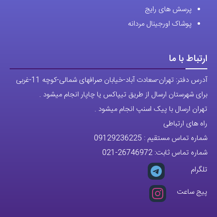
پرسش های رایج
پوشاک اورجینال مردانه
ارتباط با ما
آدرس دفتر: تهران-سعادت آباد-خیابان صرافهای شمالی-کوچه 11-غربی
برای شهرستان ارسال از طریق تیپاکس یا چاپار انجام میشود .
تهران ارسال با پیک اسنپ انجام میشود .
راه های ارتباطی
شماره تماس مستقیم :
09129236225
شماره تماس ثابت:
26746972
-021
تلگرام
پیج ساعت