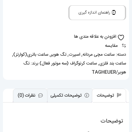
مدل
راهنمای اندازه گیری
فرمول
1
بند
افزودن به علاقه مندی ها
استیل
مقایسه
کرنوگراف
دسته:
ساعت مچی مردانه
,
اسپرت
,
تگ هویر
,
ساعت باتری(کوارتز)
,
صفحه
ساعت بند فلزی
,
ساعت کرنوگراف (سه موتور فعال)
برند:
تگ
قرمز
هویر/TAGHEUER
TAG
HEUER
Formula
توضیحات
توضیحات تکمیلی
نظرات (0)
1
021247
توضیحات
عدد