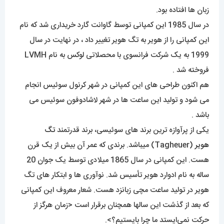
زبان ها افتاده بود.
در سال 1985 این کمپانی توسط گاوانت گارد خریداری شد که نام
این کمپانی را از هویر به تگ هویر تغییر داد ، در نهایت در سال
1999 به یک شرکت فرانسوی با محصلاتی لوکس به نام LVMH
فروخته شد .
هم اکنون طراحی های این کمپانی در شهر کرنول سوئیس انجام
می شود و تولید این ساعت ها در شهر لاشادوفون سوئیس می
باشد .
یکی از پرآوازه ترین برند های سوئیسی، برند قدرتمند
تگ
هویر
(Tagheuer) میباشد. برندی که عمر آن بیش از یک قرن
هست. این کمپانی در سال 1865 میلادی توسط یک جوان 20
ساله به نام ادوارد هویر تأسیس شد. نوآوری ها و ابتکار های تگ
هویر در تولید ساعت مچی زبانزد هست. شعار معروف این کمپانی
که بعد از گذشت این سالها همچنان برقرار است <زمان هرگز از
حرکت نمی‌ایستد ما چرا بایستیم؟>.