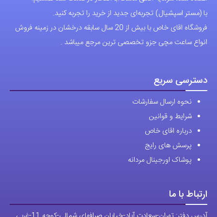
درباره اقای خاص
پرسش های رایج
پوشاک اورجینال مردانه
ارتباط با ما
آدرس دفتر: تهران-سعادت آباد-خیابان صرافهای شمالی-کوچه 11-غربی
برای شهرستان ارسال از طریق تیپاکس یا چاپار انجام میشود .
تهران ارسال با پیک اسنپ انجام میشود .
راه های ارتباطی
شماره تماس مستقیم :
09129236225
شماره تماس ثابت:
26746972
-021
تلگرام
پیج ساعت