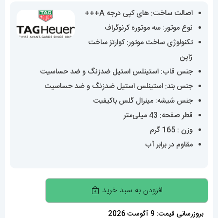
اصالت ساخت: های کپی درجه A+++
نوع موتور: سه موتوره کرنوگراف
تکنولوژی ساخت موتور: کوارتز ساخت
ژاپن
جنس قاب: استینلس استیل ضدزنگ و ضد حساسیت
جنس بند: استینلس استیل ضدزنگ و ضد حساسیت
جنس شیشه: مینرال گلس باکیفیت
قطر صفحه: 43 میلی‌متر
وزن : 165 گرم
مقاوم در برابر آب
ساعت
افزودن به سبد خرید
تگ
هویر
بروزرسانی قیمت: 9 آگوست 2026