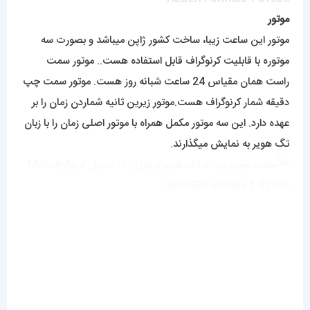
موتور
موتور این ساعت زیبا، ساخت کشور ژاپن میباشد و بصورت سه
موتوره با قابلیت کرنوگراف قابل استفاده هست.. موتور سمت
راست همان مقیاس 24 ساعت شبانه روز هست. موتور سمت چپ
دقیقه شمار کرنوگراف هست.موتور زیرین ثانیه شماردن زمان را بر
عهده دارد. این سه موتور مکمل همراه با موتور اصلی زمان را با زبان
تگ هویر به نمایش میگذارند.
میزان ضدآبی
این ساعت زیبا یک ساعت ضد آب می‌باشد اما فقط در حد دست
شستن. برای استفاده در استخر و تماس مداوم با آب و الکل توصیه