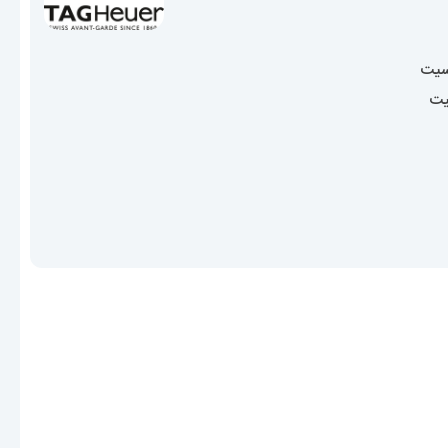
سیت
یت