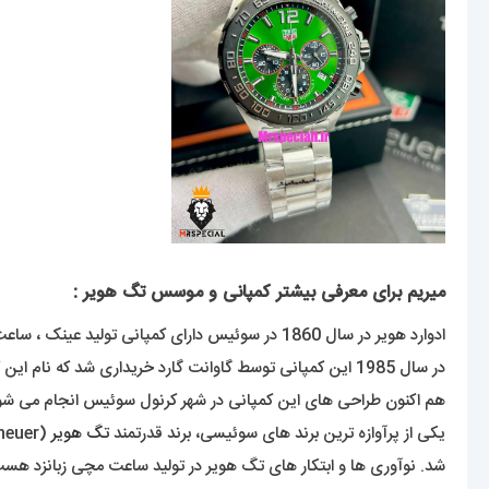
میریم برای معرفی بیشتر کمپانی و موسس تگ هویر :
ادوارد هویر در سال 1860 در سوئیس دارای کمپانی تولید عینک ، ساعت و تلفن به نام هویر بوده که در سال 2004 موفق به ساخت ساعتی با کرنوگراف فوق سریع شده است که با این ویژگی بر سر زبان ها افتاده بود.
در سال 1985 این کمپانی توسط گاوانت گارد خریداری شد که نام این کمپانی را از هویر به تگ هویر تغییر داد ، در نهایت در سال 1999 به یک شرکت فرانسوی با محصلاتی لوکس به نام LVMH فروخته شد .
هم اکنون طراحی های این کمپانی در شهر کرنول سوئیس انجام می شود
یکی از پرآوازه ترین برند های سوئیسی، برند قدرتمند
تگ هویر
شد. نوآوری ها و ابتکار های تگ هویر در تولید ساعت مچی زبانزد هست.