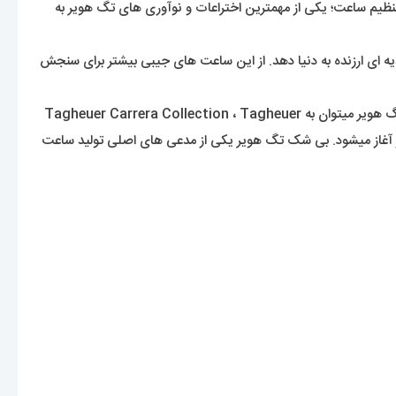
تنظیم ساعت؛ یکی از مهمترین اختراعات و نوآوری های تگ هویر به
 کرنوگراف جیبی توانست هدیه ای ارزنده به دنیا دهد. از این ساعت های جیبی بیشتر برای سنجش
ساعت های این برند جزو ساعت های سوپر لوکس دنیا تلقی میشود که نظر هر بیننده ای را به خود جلب خواهد کرد. از اصلی ترین زیر مجموعه های تگ هویر میتوان به Tagheuer Carrera Collection ، Tagheuer
Formula1 ، Tagheuer Aquaracer ، Tagheuer Autav اشاره کرد. قیمت محصولات تگ هویر از حدود 6 هزار دلار آغاز میشود. بی شک تگ هویر یکی از مدعی های اصلی تولید ساعت