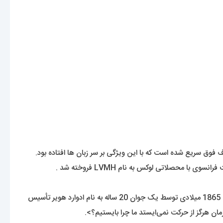
(Tagheuer) میباشد. برندی که عمر آن بیش از یک قرن هست. این کمپانی در سال 1865 میلادی توسط یک جوان 20 ساله به نام ادوارد هویر تأسیس
ان هرگز از حرکت نمی‌ایستد ما چرا بایستیم؟>.