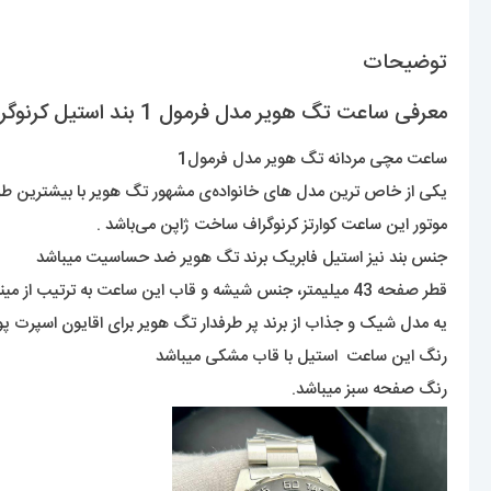
توضیحات
معرفی ساعت تگ هویر مدل فرمول 1 بند استیل کرنوگراف صفحه سبز TAG HEUER Formula 1 021246
ساعت مچی مردانه تگ هویر مدل فرمول1
یکی از خاص ترین مدل های خانواده‌ی مشهور تگ هویر با بیشترین طرفدا
موتور این ساعت کوارتز کرنوگراف ساخت ژاپن می‌باشد .
جنس بند نیز استیل فابریک برند تگ هویر ضد حساسیت میباشد
قطر صفحه 43 میلیمتر، جنس شیشه و قاب این ساعت به ترتیب از مینرال گلس با کیفیت و استیل ضد حساسیت و ضد زنگ می‌باشد و عقربه ها دارای قابلیت شب تاب می باشد .
یه مدل شیک و جذاب از برند پر طرفدار تگ هویر برای اقایون اسپرت 
رنگ این ساعت استیل با قاب مشکی میباشد
رنگ صفحه سبز میباشد.