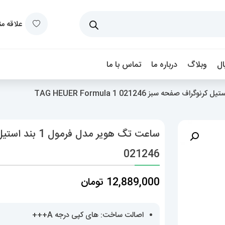
علاقه م
ل
وبلاگ
درباره ما
تماس با ما
021246
12,889,000
تومان
اصالت ساخت: های کپی درجه A+++