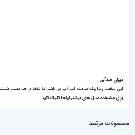
میزان ضدآبی
این ساعت زیبا یک ساعت ضد آب می‌باشد اما فقط در حد دست شستن. ب
برای مشاهده مدل های بیشتر
اینجا کلیک
کنید.
محصولات مرتبط
ساعت مچی مردانه دیزل هفت موتوره قرمز
diesel MR.daddy dz 1523
12,989,000
تومان