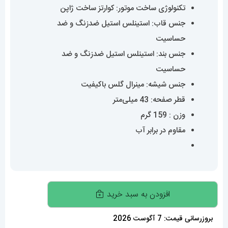
تکنولوژی ساخت موتور: کوارتز ساخت ژاپن
جنس قاب: استینلس استیل ضدزنگ و ضد
حساسیت
جنس بند: استینلس استیل ضدزنگ و ضد
حساسیت
جنس شیشه: مینرال گلس باکیفیت
قطر صفحه: 43 میلی‌متر
وزن : 159 گرم
مقاوم در برابر آب
ساعتمچی
افزودن به سبد خرید
مردانه
تگ
بروزرسانی قیمت: 7 آگوست 2026