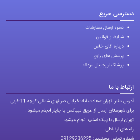
دسترسی سریع
نحوه ارسال سفارشات
شرایط و قوانین
درباره اقای خاص
پرسش های رایج
پوشاک اورجینال مردانه
ارتباط با ما
آدرس دفتر: تهران-سعادت آباد-خیابان صرافهای شمالی-کوچه 11-غربی
برای شهرستان ارسال از طریق تیپاکس یا چاپار انجام میشود .
تهران ارسال با پیک اسنپ انجام میشود .
راه های ارتباطی
شماره تماس مستقیم :
09129236225