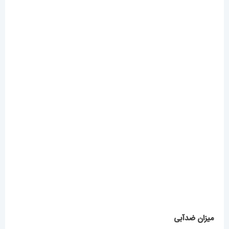
میزان ضدآبی