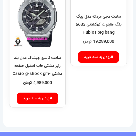
ساعت مچی مردانه مدل بیگ
بنگ هابلوت کهکشانی 6633
Hublot big bang
19,289,000
تومان
افزودن به سبد خرید
ساعت کاسیو جیشاک مدل بند
رابر مشکی قاب استیل صفحه
مشکی Casio g-shock gm-
2100 021462
4,989,000
تومان
افزودن به سبد خرید