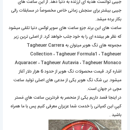
جیبی توانست هدیه ای ارزنده به دنیا دهد. از این ساعت های
جیبی بیشتر برای سنجش زمانی خاص مخصوصاً در مسابقات رالی
بکار برده میشد.
ساعت های این برند جزو ساعت های سوپر لوکس دنیا تلقی میشود
که نظر هر بیننده ای را به خود جلب خواهد کرد. از اصلی ترین زیر
مجموعه های تگ هویر میتوان به Tagheuer Carrera
Collection ، Tagheuer Formula1 ، Tagheuer
Aquaracer ، Tagheuer Autavia ، Tagheuer Monaco
اشاره کرد. قیمت محصولات تگ هویر از حدود 6 هزار دلار آغاز
میشود. بی شک تگ هویر یکی از مدعی های اصلی تولید ساعت
مچی در جهان است.
در اینجا قصد داریم یکی از منحصر به فردترین ساعت هایِ مَستر
کپیِ این کمپانی را خدمت شما عزیزان معرفی کنیم پس با ما همراه
باشید .