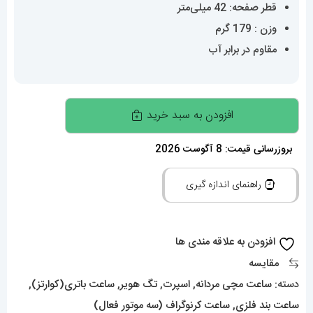
قطر صفحه: 42 میلی‌متر
وزن : 179 گرم
مقاوم در برابر آب
ساعت
افزودن به سبد خرید
تگ
هویر
بروزرسانی قیمت: 8 آگوست 2026
مردانه
راهنمای اندازه گیری
مدل
کررا
کرنوگراف
افزودن به علاقه مندی ها
استیل
مقایسه
صفحه
دسته:
ساعت مچی مردانه
,
اسپرت
,
تگ هویر
,
ساعت باتری(کوارتز)
,
قرمز
ساعت بند فلزی
,
ساعت کرنوگراف (سه موتور فعال)