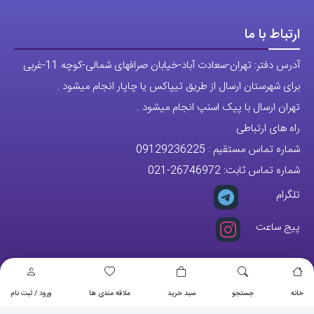
ارتباط با ما
آدرس دفتر: تهران-سعادت آباد-خیابان صرافهای شمالی-کوچه 11-غربی
برای شهرستان ارسال از طریق تیپاکس یا چاپار انجام میشود .
تهران ارسال با پیک اسنپ انجام میشود .
راه های ارتباطی
شماره تماس مستقیم :
09129236225
شماره تماس ثابت:
26746972
-021
تلگرام
پیج ساعت
مجوزها
خانه
جستجو
سبد خرید
علاقه مندی ها
ورود / ثبت نام