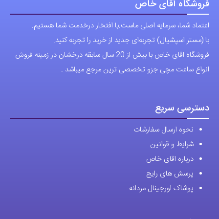
مختلفی
مختلفی
می
می
باشد.
باشد.
فروشگاه آقای خاص
گزینه
گزینه
اعتماد شما، سرمایه اصلی ماست.با افتخار درخدمت شما هستیم.
ها
ها
با (مستر اسپشیال) تجربه‌ای جدید از خرید را تجربه کنید.
ممکن
ممکن
فروشگاه اقای خاص با بیش از 20 سال سابقه درخشان در زمینه فروش
است
است
انواع ساعت مچی جزو تخصصی ترین مرجع میباشد .
در
در
صفحه
صفحه
محصول
محصول
دسترسی سریع
انتخاب
انتخاب
نحوه ارسال سفارشات
شوند
شوند
شرایط و قوانین
درباره اقای خاص
پرسش های رایج