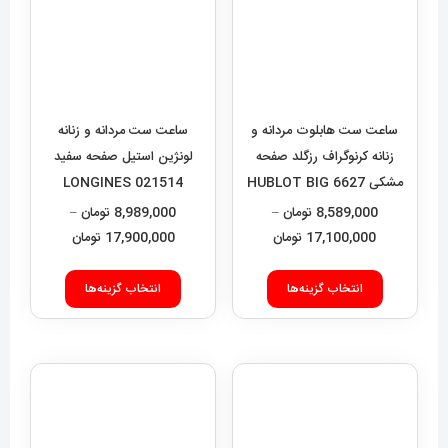
ساعت ست هابلوت مردانه و
ساعت ست مردانه و زنانه
زنانه کرنوگراف رزگلد صفحه
لونژین استیل صفحه سفید
مشکی 6627 HUBLOT BIG
LONGINES 021514
BANG
8,589,000
تومان
–
8,989,000
تومان
–
محدوده
محدوده
17,100,000
تومان
17,900,000
تومان
قیمت:
قیمت:
این
این
8,589,000 تومان
9,000
انتخاب گزینه‌ها
انتخاب گزینه‌ها
محصول
محصول
تا
تا
دارای
دارای
17,100,000 تومان
17,900,000 تومان
انواع
انواع
مختلفی
مختلفی