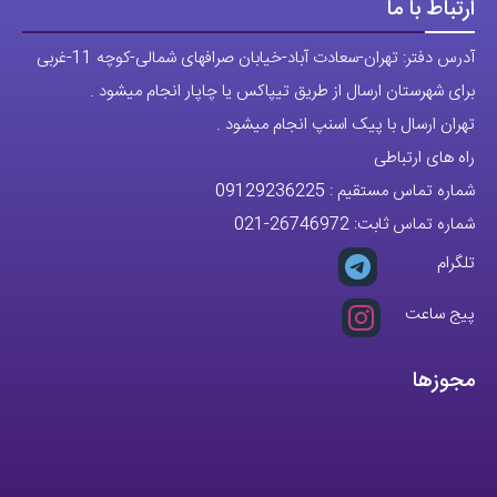
پوشاک اورجینال مردانه
ارتباط با ما
آدرس دفتر: تهران-سعادت آباد-خیابان صرافهای شمالی-کوچه 11-غربی
برای شهرستان ارسال از طریق تیپاکس یا چاپار انجام میشود .
تهران ارسال با پیک اسنپ انجام میشود .
راه های ارتباطی
شماره تماس مستقیم :
09129236225
شماره تماس ثابت:
26746972
-021
تلگرام
پیج ساعت
مجوزها