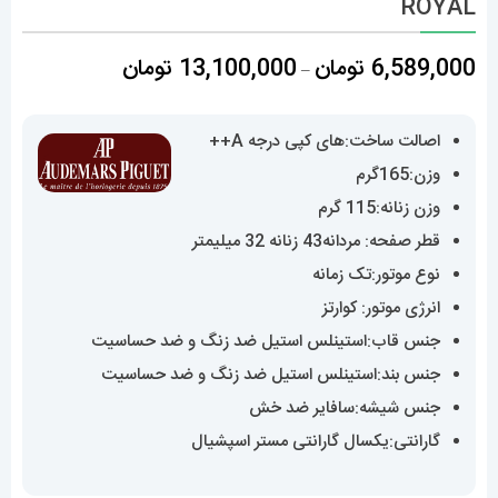
ROYAL
محدوده
6,589,000
تومان
13,100,000
تومان
–
قیمت:
6,589,000 تومان
اصالت ساخت:های کپی درجه A++
تا
وزن:165گرم
13,100,000 تومان
وزن زنانه:115 گرم
قطر صفحه: مردانه43 زنانه 32 میلیمتر
نوع موتور:تک زمانه
انرژی موتور: کوارتز
جنس قاب:استینلس استیل ضد زنگ و ضد حساسیت
جنس بند:استینلس استیل ضد زنگ و ضد حساسیت
جنس شیشه:سافایر ضد خش
گارانتی:یکسال گارانتی مستر اسپشیال