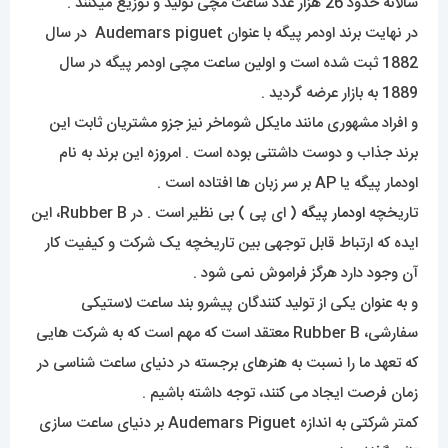
سالانه حدود 26 هزار عدد ساعت مچی تولید و توزیع میکنند .
در نهایت برند اودمر پیگه با عنوان Audemars piguet در سال
1882 ثبت شده است و اولین ساعت مچی اودمر پیگه در سال
1889 به بازار عرضه گردید .
و افراد مشهوری مانند مایکل شوماخر نیز جزو مشتریان ثابت این
برند جذاب و دوست داشتنی بوده است . امروزه این برند به نام
اودمار پیگه یا AP بر سر زبان ها افتاده است .
تاریخچه
اودمار پیگه
( ای پی ) بی نظیر است . در Rubber B، این
ایده که ارتباط قابل توجهی بین تاریخچه یک شرکت و کیفیت کار
آن وجود دارد هرگز فراموش نمی شود .
و به عنوان یکی از تولید کنندگان پیشرو بند ساعت لاستیکی
سفارشی، Rubber B معتقد است که مهم است که به شرکت هایی
که تعهد ما را نسبت به هنرهای برجسته در دنیای ساعت شناسی در
زمان فرصت ایجاد می کنند، توجه داشته باشیم .
کمتر شرکتی به اندازه Audemars Piguet بر دنیای ساعت سازی