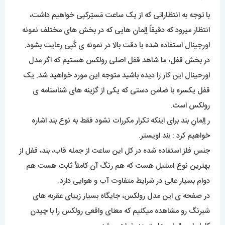
با توجه به انتظاراتی که از یک ساعت مَستِرکپی خواهیم داشت،
انتظار میرود که دقیقاً اِلِمان هایی که در بخش های مختلف نمونه
اورجینال استفاده شده با دقت بالا در نمونه ی کُپی رعایت بشود.
در بخش قفل، ما شاهد قفل اصلی رولکس هستیم که اگر مدل
اورحینال این کار را دیده باشید متوجه این مورد خواهید شد. یک
قفل یکسره با ضامن دستی که یکی از گزینه های شناسنامه ی
رولکس است.
ر اِلِمانِ بند برای اینکه تکرار مکررات نشود فقط به نوع بند اشاره
خواهیم کرد : بند اویستر.
جنس فلز استفاده شده در کل این ساعت از جمله قاب، بند، قفل از
بهترین نوع استیل هست که هم رنگ آن کاملاً ثابت هست هم
دوام بسیار عالی در شرایط متفاوت آب و هوایی دارد.
در صفحه ی این مدل رولکس، جایگاه بسیار زیبای عقربه های
شبرنگ رو مشاهده میکنیم که معنای واقعی رولکس را با چیدن
کامل این المان ها متوجه خواهیم شد.