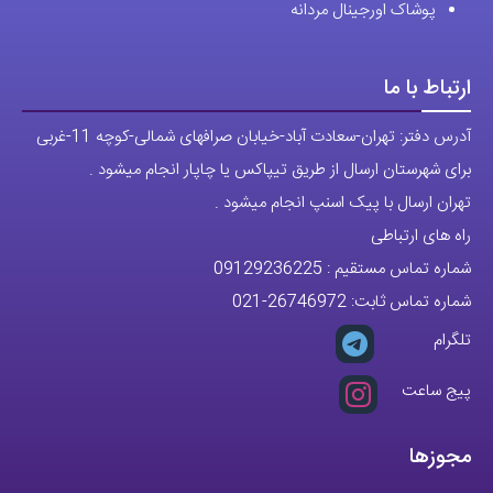
ارتباط با ما
آدرس دفتر: تهران-سعادت آباد-خیابان صرافهای شمالی-کوچه 11-غربی
برای شهرستان ارسال از طریق تیپاکس یا چاپار انجام میشود .
تهران ارسال با پیک اسنپ انجام میشود .
راه های ارتباطی
شماره تماس مستقیم :
09129236225
شماره تماس ثابت:
26746972
-021
تلگرام
پیج ساعت
مجوزها