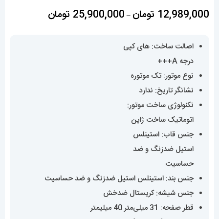
اتوماتیک صفحه مشکی 01466 Rolex Oyster
Perpetual
محدوده
12,989,000
تومان
25,900,000
تومان
–
قیمت:
,989,000
اصالت ساخت: های کپی درجه A+++
تا
نوع موتور: تک موتوره
25,900,000 تومان
نشانگر تاریخ: ندارد
نکنولوژی ساخت موتور: اتوماتیک ساخت ژاپن
جنس قاب: استینلس استیل ضدزنگ و ضد حساسیت
جنس بند: استینلس استیل ضدزنگ و ضد حساسیت
جنس شیشه: کریستال ضدخش
قطر صفحه: 31 میلی‌متر 40 میلیمتر
وزن: 121 گرم 133 گرم