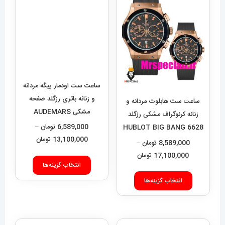
ساعت ست اودمار پیگه مردانه
و زنانه باتری رزگلد صفحه
ساعت ست هابلوت مردانه و
مشکی AUDEMARS
زنانه کرنوگراف مشکی رزگلد
PIGUET ROYAL 4420
6,589,000
تومان
–
6628 HUBLOT BIG BANG
محدوده
13,100,000
تومان
8,589,000
تومان
–
قیمت:
این
محدوده
17,100,000
تومان
9,000
انتخاب گزینه‌ها
قیمت:
محصول
این
تا
8,589,000 تومان
انتخاب گزینه‌ها
دارای
محصول
13,100,000 تومان
تا
انواع
دارای
17,100,000 تومان
مختلفی
انواع
می
مختلفی