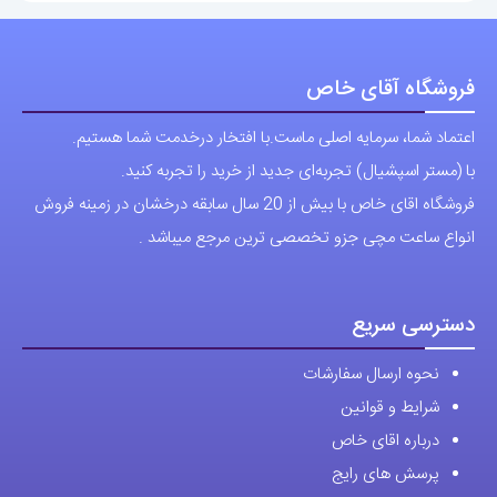
می
می
باشد.
باشد.
فروشگاه آقای خاص
گزینه
گزینه
اعتماد شما، سرمایه اصلی ماست.با افتخار درخدمت شما هستیم.
ها
ها
با (مستر اسپشیال) تجربه‌ای جدید از خرید را تجربه کنید.
ممکن
ممکن
فروشگاه اقای خاص با بیش از 20 سال سابقه درخشان در زمینه فروش
است
است
انواع ساعت مچی جزو تخصصی ترین مرجع میباشد .
در
در
صفحه
صفحه
محصول
محصول
دسترسی سریع
انتخاب
انتخاب
نحوه ارسال سفارشات
شوند
شوند
شرایط و قوانین
درباره اقای خاص
پرسش های رایج
پوشاک اورجینال مردانه