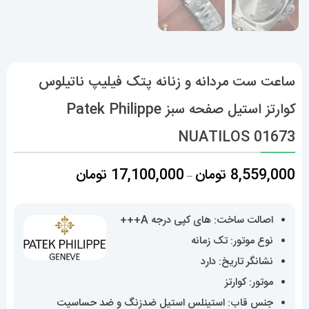
ساعت ست مردانه و زنانه پتک فیلیپ ناتیلوس
کوارتز استیل صفحه سبز Patek Philippe
NUATILOS 01673
محدوده
8,559,000
تومان
17,100,000
تومان
–
قیمت:
8,559,000 تومان
اصالت ساخت: های کپی درجه A+++
تا
نوع موتور: تک زمانه
17,100,000 تومان
نشانگر تاریخ: دارد
موتور: کوارتز
جنس قاب: استینلس استیل ضدزنگ و ضد حساسیت