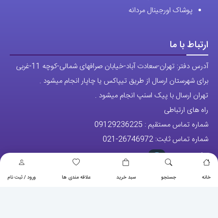
پوشاک اورجینال مردانه
ارتباط با ما
آدرس دفتر: تهران-سعادت آباد-خیابان صرافهای شمالی-کوچه 11-غربی
برای شهرستان ارسال از طریق تیپاکس یا چاپار انجام میشود .
تهران ارسال با پیک اسنپ انجام میشود .
راه های ارتباطی
شماره تماس مستقیم :
09129236225
شماره تماس ثابت:
26746972
-021
تلگرام
پیج ساعت
خانه
جستجو
سبد خرید
علاقه مندی ها
ورود / ثبت نام
مجوزها