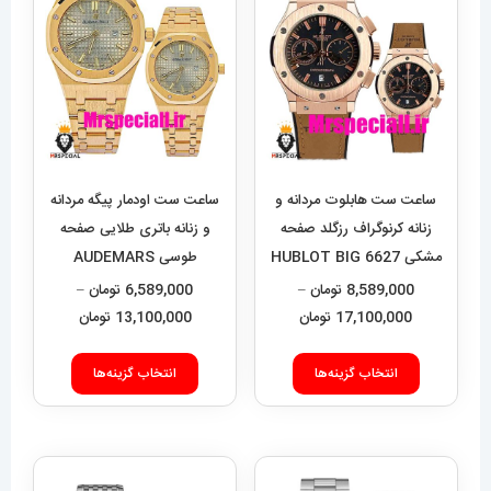
ساعت ست هابلوت مردانه و
ساعت ست اودمار پیگه مردانه
زنانه کرنوگراف رزگلد صفحه
و زنانه باتری طلایی صفحه
مشکی 6627 HUBLOT BIG
طوسی AUDEMARS
PIGUET ROYAL 4412
BANG
8,589,000
تومان
–
6,589,000
تومان
–
محدوده
محدوده
17,100,000
تومان
13,100,000
تومان
قیمت:
قیمت:
این
این
8,589,000 تومان
9,000
انتخاب گزینه‌ها
انتخاب گزینه‌ها
محصول
محصول
تا
تا
دارای
دارای
17,100,000 تومان
13,100,000 تومان
انواع
انواع
مختلفی
مختلفی