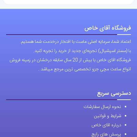
مختلفی
مختلفی
می
می
باشد.
باشد.
فروشگاه آقای خاص
گزینه
گزینه
اعتماد شما، سرمایه اصلی ماست.با افتخار درخدمت شما هستیم.
ها
ها
با (مستر اسپشیال) تجربه‌ای جدید از خرید را تجربه کنید.
ممکن
ممکن
فروشگاه اقای خاص با بیش از 20 سال سابقه درخشان در زمینه فروش
است
است
انواع ساعت مچی جزو تخصصی ترین مرجع میباشد .
در
در
صفحه
صفحه
محصول
محصول
دسترسی سریع
انتخاب
انتخاب
نحوه ارسال سفارشات
شوند
شوند
شرایط و قوانین
درباره اقای خاص
پرسش های رایج