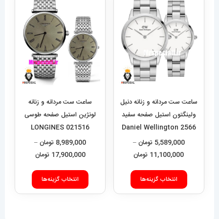
می
می
باشد.
باشد.
گزینه
گزینه
ها
ها
ممکن
ممکن
است
است
در
در
ساعت ست مردانه و زنانه دنیل
ساعت ست مردانه و زنانه
صفحه
صفحه
ولینگتون استیل صفحه سفید
لونژین استیل صفحه طوسی
LONGINES 021516
Daniel Wellington 2566
محصول
محصول
5,589,000
تومان
–
8,989,000
تومان
–
انتخاب
انتخاب
محدوده
محدوده
11,100,000
تومان
17,900,000
تومان
شوند
شوند
قیمت:
قیمت:
این
این
5,589,000 تومان
9,000
انتخاب گزینه‌ها
انتخاب گزینه‌ها
محصول
محصول
تا
تا
دارای
دارای
11,100,000 تومان
17,900,000 تومان
انواع
انواع