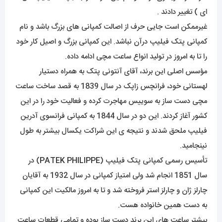
ای ) تغییر دادند .
غیرممکن است جایی حرف از اصالت کمپانی های بزرگ باشد و نام
کمپانی پتک فیلیپ درآن نباشد. این کمپانی بزرگ و اصیل کار خود
را تا به امروز در تولید انواع ساعت مچی ادامه داده.
مؤسس اصلی این برند، آقای آنتونی پتک به همراه دستیار
لهستانی خود، فرانچس زاپک در سال 1839 به قصد ساخت ساعت
مچی دست ساز به سوییس مهاجرت کرده و فعالیت خود را در این
کشور آغاز کردند. این دو در سال 1844 به کمپانی فرانسوی آدرین
فیلیپ ملحق شدند و نتیجه ی این شراکت یکسال بیشتر به طول
نینجامید.
تأسیس رسمی کمپانی پتک فیلیپ (
PATEK PHILIPPE
) در
سال 1851 انجام شد ولی امتیاز کمپانی در سال 1932 به آقایان
چارلز ژان و چارلز استر فروخته شد و تا به امروز مالکیت این کمپانی
به دست همین خانواده هست.
بیشتر ساعت های این برند دست ساز بوده و تمامی قطعات ساعت