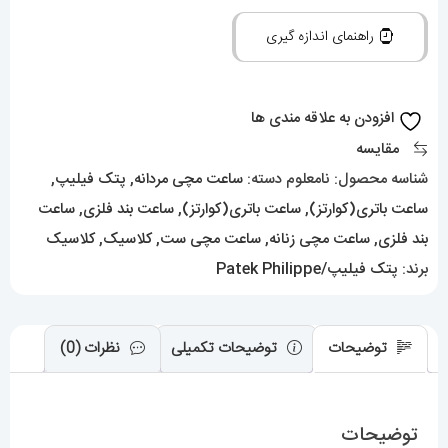
و
راهنمای اندازه گیری
زنانه
پتک
فیلیپ
افزودن به علاقه مندی ها
ناتیلوس
مقایسه
کوارتز
شناسه محصول:
نامعلوم
دسته:
ساعت مچی مردانه
,
پتک فیلیپ
,
استیل
ساعت باتری(کوارتز)
,
ساعت باتری(کوارتز)
,
ساعت بند فلزی
,
ساعت
صفحه
بند فلزی
,
ساعت مچی زنانه
,
ساعت مچی ست
,
کلاسیک
,
کلاسیک
سبز
برند:
پتک فیلیپ/Patek Philippe
Patek
Philippe
توضیحات
توضیحات تکمیلی
نظرات (0)
NUATILOS
01673
عدد
توضیحات