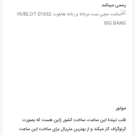
رسمی میباشد.
موتور
قلب تپندۀ این ساعت، ساخت کشور ژاپن هست که بصورت
کرنوگراف کار میکند و از بهترین متریال برای ساخت این ساعت
استفاده شده تا خریدار بتواند با خیال راحت از آن لذت ببرد. اگر هم
بخواهیم خیلی کوتاه راجع به کیفیت بند این ساعت هم صحبت
کنیم، میتوانیم به تجزیه نشدن و استهلاک بسیار کم جنس لاستیک
در طول زمان اشاره کنیم که خود یک مزیت محسوب میشود.