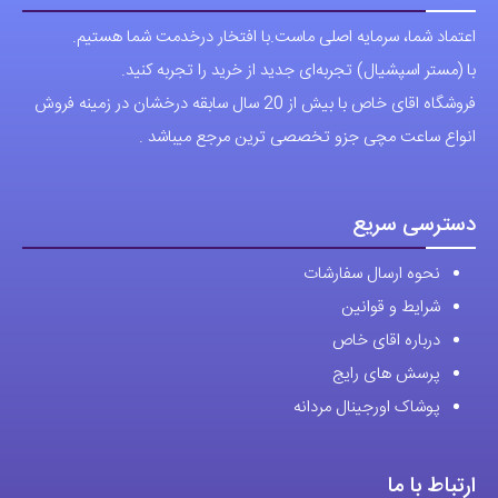
دسترسی سریع
انتخاب
انتخاب
نحوه ارسال سفارشات
شوند
شوند
شرایط و قوانین
درباره اقای خاص
پرسش های رایج
پوشاک اورجینال مردانه
ارتباط با ما
آدرس دفتر: تهران-سعادت آباد-خیابان صرافهای شمالی-کوچه 11-غربی
برای شهرستان ارسال از طریق تیپاکس یا چاپار انجام میشود .
تهران ارسال با پیک اسنپ انجام میشود .
راه های ارتباطی
شماره تماس مستقیم :
09129236225
شماره تماس ثابت:
26746972
-021