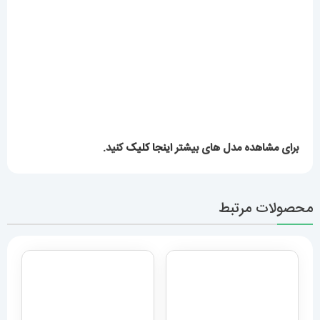
برای مشاهده مدل های بیشتر
اینجا کلیک
کنید.
محصولات مرتبط
ساعت ست مردانه و زنانه
ساعت ست مردانه و زنانه
لونژین استیل صفحه طوسی
لونژین استیل صفحه سفید
LONGINES 021514
LONGINES 021516