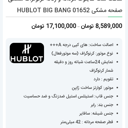
صفحه مشکی 01652 HUBLOT BIG BANG
محدوده
8,589,000
تومان
17,100,000
تومان
–
قیمت:
8,589,000 تومان
اصالت ساخت: های کپی درجه A+++
تا
نوع موتور: کرنوگراف (سه موتورفعال)
17,100,000 تومان
نمایش 24ساعت شبانه روز و دقیقه
شمار کرنوگراف
تقویم : دارد
موتور: کوارتز ساخت ژاپن
جنس قاب: استینلس استیل ضدزنگ و ضد حساسیت
جنس بند: رابر
جنس شیشه: سافایر
قطر صفحه مردانه : 42 میلی‌متر