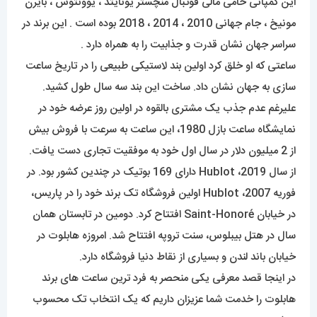
این کمپانی حامی مالی فوتبال منچستر یونایتد ، یوونتوس ، بایرن
مونیخ ، جام جهانی 2010 ، 2014 ، 2018 بوده است . این برند در
سراسر جهان نشان قدرت و جذابیت را به همراه دارد .
ساعتی که او خلق کرد اولین بند لاستیکی طبیعی را در تاریخ ساعت
سازی به جهان نشان داد. ساخت این بند سه سال طول کشید.
علیرغم عدم جذب یک مشتری بالقوه در اولین روز عرضه خود در
نمایشگاه ساعت بازل 1980، این ساعت به سرعت با فروش بیش
از 2 میلیون دلار در سال اول خود به موفقیت تجاری دست یافت.
از سال 2019، Hublot دارای 169 بوتیک در چندین کشور بود. در
فوریه 2007، Hublot اولین فروشگاه تک برند خود را در پاریس،
در خیابان Saint-Honoré افتتاح کرد. دومین در تابستان همان
سال در هتل بیبلوس، سنت تروپه افتتاح شد. امروزه هابلوت در
خیابان باند لندن و بسیاری از نقاط دنیا فروشگاه دارد.
در اینجا قصد معرفی یکی منحصر به فرد ترین ساعت های برند
هابلوت را خدمت شما عزیزان داریم که یک انتخاب تک محسوب