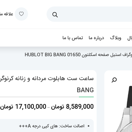
علاقه م
ل
وبلاگ
درباره ما
تماس با ما
 صفحه اسکلتون 01650 HUBLOT BIG BANG
BANG
م
8,589,000
تومان
17,100,000
تومان
–
ق
اصالت ساخت: های کپی درجه A+++
ت