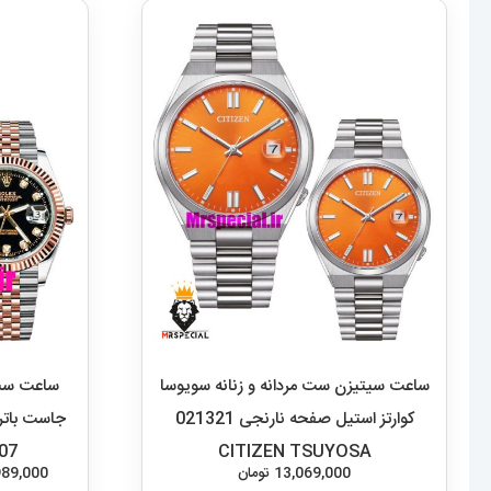
ساعت سیتیزن ست مردانه و زنانه سویوسا
ساعت ست 
کوارتز استیل صفحه نارنجی 021321
جاست باتر
 Datejust
CITIZEN TSUYOSA
13,069,000
تومان
989,000