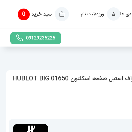
سبد خرید
0
ندی ها
ورود/ثبت نام
09129236225
ساعت ست هابلوت مردانه و زنانه کرنوگراف استیل صفحه اسکلتون 01650 HUBLOT BIG
حدوده
یمت:
8,589,000 تومان
ا