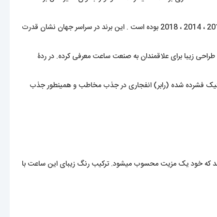
کمپانی هابلوت از پیشگامان رشته های ورزشی بوده است این کمپانی حامی مالی فوتبال منچستر یونایتد ، یوونتوس ، بایرن مونیخ ، جام جهانی 2010 ، 2014 ، 2018 بوده است . این برند در سراسر جهان نشان قدرت
 توسط کارلو کرکو تأسیس شده که یک نوآوری و طراحی زیبا برای علاقمندان به صنعت ساعت معرفی کرده. در ردۀ
نس لاستیک فشرده شده (رابر) انفجاری در جذب مخاطب و همینطور جذب
ند که خود یک مزیت محسوب میشود. ترکیب رنگ زیبای این ساعت با