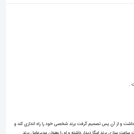
 .
ئیس تاسیس کرد . او در سال 1976 در شرکت ساعت سازی بریل فعالیت داشت و از آن پس تصمیم گرفت برند شخصی خود را راه اندازی کند و
 این بندها زمان برد . کروکو در سال 2004 دیداری با ژان کلود بیور مدیریت ساعت سازی برند امگا دیدار داشته و او را بعنوان مدیرعامل برند