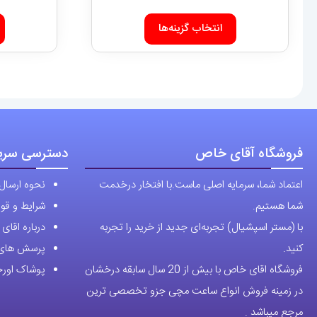
این
انتخاب گزینه‌ها
محصول
دارای
انواع
مختلفی
می
باشد.
فروشگاه آقای خاص
دسترسی سری
گزینه
ها
اعتماد شما، سرمایه اصلی ماست.با افتخار درخدمت
نحوه ارسال
ممکن
شما هستیم.
شرایط و قوا
است
با (مستر اسپشیال) تجربه‌ای جدید از خرید را تجربه
درباره اقا
در
کنید.
پرسش های 
صفحه
فروشگاه اقای خاص با بیش از 20 سال سابقه درخشان
پوشاک اورجی
محصول
در زمینه فروش انواع ساعت مچی جزو تخصصی ترین
انتخاب
مرجع میباشد .