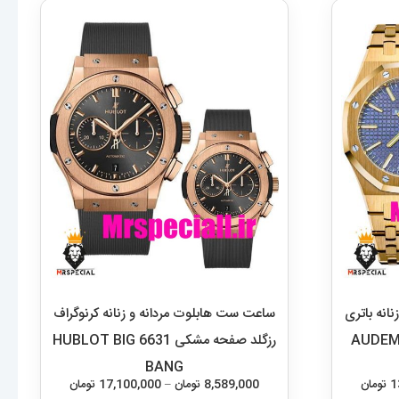
انه باتری
ساعت ست هابلوت مردانه و زنانه کرنوگراف
ابی 2215 AUDEMARS
رزگلد صفحه مشکی 6631 HUBLOT BIG
BANG
محدوده
محدوده
1
تومان
8,589,000
تومان
–
17,100,000
تومان