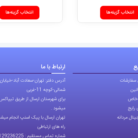
قیمت:
این
4,989,000 تومان
انتخاب گزینه‌ها
انتخاب گزینه‌ها
محصول
تا
دارای
9,960,000 تومان
انواع
مختلفی
می
باشد.
ع
ارتباط با ما
گزینه
ها
 سفارشات
آدرس دفتر: تهران-سعادت آباد-خیابان
ممکن
نین
شمالی-کوچه 11-غربی
است
ی خاص
برای شهرستان ارسال از طریق تیپاکس ی
در
رایج
میشود .
صفحه
نال مردانه
تهران ارسال با پیک اسنپ انجام میشو
محصول
راه های ارتباطی
انتخاب
شماره تماس مستقیم :
129236225