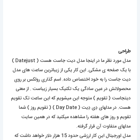
قفل یکسره با ضامن دستی که یکی از گزینه های شناسنامه ی
رولکس است.
در اِلِمانِ بند ما یک بند ریز بافت را خواهیم داشت که به این نوع بند
اصطلاحاً ژوبیلی (Jubill) هم گفته میشود. بندی که بصورت تیکه
های پازل بهم متصل میشود و بخاطر اینکه بسیار منعطف است، با
سایز کردن بند، حالت دست مصرف کننده را به خود میگیرد و از اینکه
ساعت روی مچ بد حالت بگیرد جلوگیری میکند؛ این یکی دیگه از
گزینه های شناسنامه ی رولکس است.
موتور
در قلب این ساعت زیبا یک موتور تک زمانه با منبع تغذیه باتری
قرار گرفته که از کیفیت قابل قبولی برخوردار است و در صورت
استفاده صحیح عمر طولانی نیز خواهد داشت. ساخت این موتور با
دوام در کشور ژاپن انجام میشود.
میزان ضدآبی
این محصول در حد روزمرگی و دست شستن ضد آب خواهد بود و