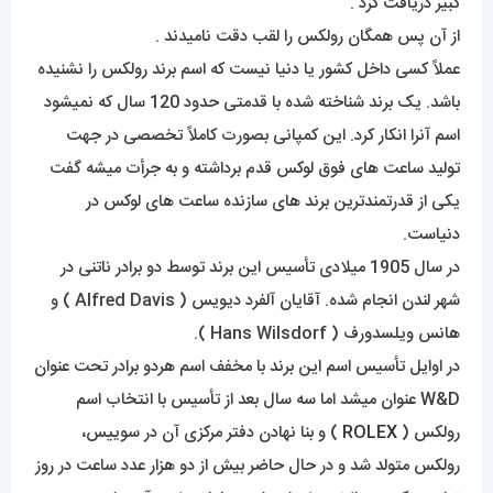
کبیر دریافت کرد .
از آن پس همگان رولکس را لقب دقت نامیدند .
عملاً کسی داخل کشور یا دنیا نیست که اسم برند رولکس را نشنیده
باشد. یک برند شناخته شده با قدمتی حدود 120 سال که نمیشود
اسم آنرا انکار کرد. این کمپانی بصورت کاملاً تخصصی در جهت
تولید ساعت های فوق لوکس قدم برداشته و به جرأت میشه گفت
یکی از قدرتمندترین برند های سازنده ساعت های لوکس در
دنیاست.
در سال 1905 میلادی تأسیس این برند توسط دو برادر ناتنی در
شهر لندن انجام شده. آقایان آلفرد دیویس ( Alfred Davis ) و
هانس ویلسدورف ( Hans Wilsdorf ).
در اوایل تأسیس اسم این برند با مخفف اسم هردو برادر تحت عنوان
W&D عنوان میشد اما سه سال بعد از تأسیس با انتخاب اسم
رولکس (
ROLEX
) و بنا نهادن دفتر مرکزی آن در سوییس،
رولکس متولد شد و در حال حاضر بیش از دو هزار عدد ساعت در روز