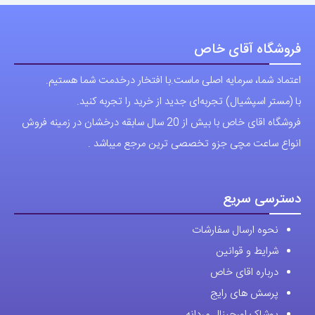
ارتباط با ما
آدرس دفتر: تهران-سعادت آباد-خیابان صرافهای شمالی-کوچه 11-غربی
برای شهرستان ارسال از طریق تیپاکس یا چاپار انجام میشود .
تهران ارسال با پیک اسنپ انجام میشود .
راه های ارتباطی
شماره تماس مستقیم :
09129236225
شماره تماس ثابت:
26746972
-021
تلگرام
پیج ساعت
مجوزها