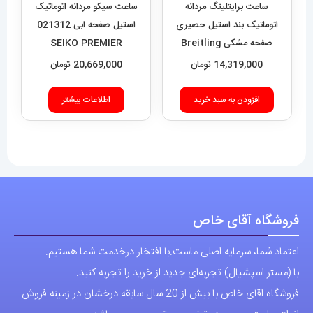
ساعت برایتلینگ مردانه
ساعت سیکو مردانه اتوماتیک
اتوماتیک بند استیل حصیری
استیل صفحه ابی 021312
صفحه مشکی Breitling
SEIKO PREMIER
Super Ocean 020955
14,319,000
تومان
20,669,000
تومان
افزودن به سبد خرید
اطلاعات بیشتر
فروشگاه آقای خاص
اعتماد شما، سرمایه اصلی ماست.با افتخار درخدمت شما هستیم.
با (مستر اسپشیال) تجربه‌ای جدید از خرید را تجربه کنید.
فروشگاه اقای خاص با بیش از 20 سال سابقه درخشان در زمینه فروش