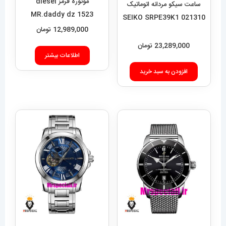
موتوره قرمز diesel
ساعت سیکو مردانه اتوماتیک
MR.daddy dz 1523
021310 SEIKO SRPE39K1
12,989,000
تومان
23,289,000
تومان
اطلاعات بیشتر
افزودن به سبد خرید