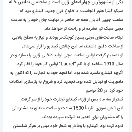
یکی از مشهورترین چهارراه‌های ژاپن است و ساختمان نمادین خانه
سیکو گینزا هنوز آنجاست. با طلوع قرن جدید، کینتارو دید که
ساعت جیبی آقایان همه جا حاضر در نهایت جای خود را به ساعت
مچی سبک تر، فشرده تر و راحت تر خواهد داد.
البته، ساعت‌های مچی بسیار کوچک‌تر بودند و نیاز به سطح بالایی
از ساخت دقیق داشتند، اما این چالش کینتارو را آزار نمی‌داد.
او تصمیم گرفت اولین ساعت مچی تولید داخلی ژاپن را بسازد و در
سال 1913 ساخته او با نام “Laurel” اولین کار خود را آغاز کرد.
اگرچه کینتارو دلسرد شده بود، اما تعهد خود به تجارت را که اکنون به
ماموریت او تبدیل شده بود، تجدید کرد و شروع به بازسازی امکانات
خود کرد. در 20 نوامبر،
کمتر از سه ماه پس از زلزله، کینتارو تجارت خود را از سر گرفت.
این آتش سوزی تقریباً 1500 ساعت و ساعت متعلق به مشتریانی
را که مشتریان برای تعمیر به شرکت سپرده بودند،
نابود کرده بود. کینتارو با وفادار به شعار خود مبنی بر هرگز شکستن