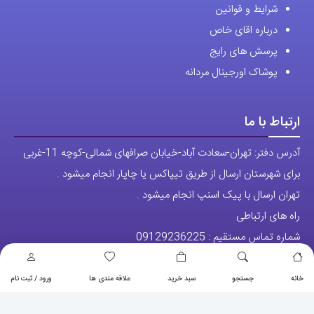
شرایط و قوانین
درباره اقای خاص
پرسش های رایج
پوشاک اورجینال مردانه
ارتباط با ما
آدرس دفتر: تهران-سعادت آباد-خیابان صرافهای شمالی-کوچه 11-غربی
برای شهرستان ارسال از طریق تیپاکس یا چاپار انجام میشود .
تهران ارسال با پیک اسنپ انجام میشود .
راه های ارتباطی
شماره تماس مستقیم :
09129236225
شماره تماس ثابت:
26746972
-021
خانه
جستجو
سبد خرید
علاقه مندی ها
ورود / ثبت نام
تلگرام