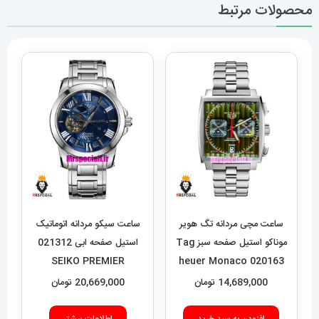
محصولات مرتبط
ساعت مچی مردانه تگ هویر
ساعت سیکو مردانه اتوماتیک
موناکو استیل صفحه سبز Tag
استیل صفحه ابی 021312
SEIKO PREMIER
heuer Monaco 020163
14,689,000
تومان
20,669,000
تومان
افزودن به سبد خرید
اطلاعات بیشتر