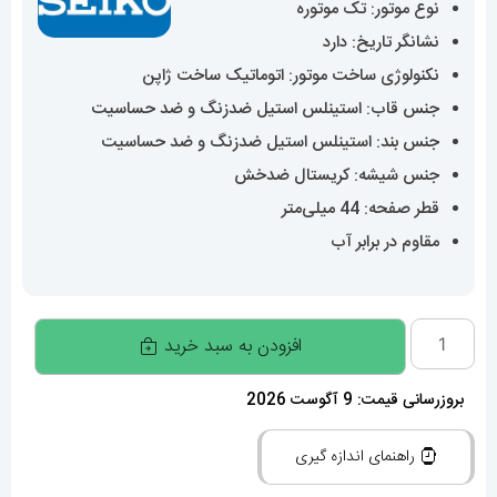
نوع موتور: تک موتوره
نشانگر تاریخ: دارد
نکنولوژی ساخت موتور: اتوماتیک ساخت ژاپن
جنس قاب: استینلس استیل ضدزنگ و ضد حساسیت
جنس بند: استینلس استیل ضدزنگ و ضد حساسیت
جنس شیشه: کریستال ضدخش
قطر صفحه: 44 میلی‌متر
مقاوم در برابر آب
ساعت
افزودن به سبد خرید
سیکو
مردانه
بروزرسانی قیمت: 9 آگوست 2026
اتوماتیک
راهنمای اندازه گیری
استیل