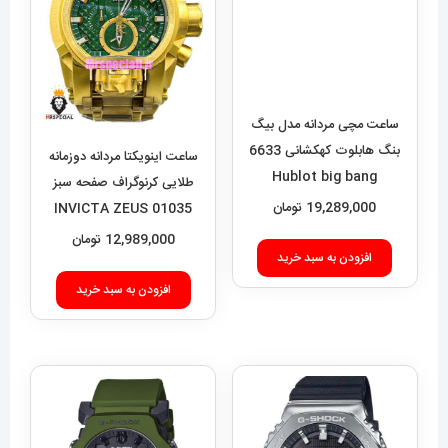
ساعت مچی مردانه مدل بیگ
بنگ هابلوت کهکشانی 6633
Hublot big bang
19,289,000
تومان
افزودن به سبد خرید
ساعت اینویکتا مردانه دوزمانه
طلایی کرنوگراف صفحه سبز
01035 INVICTA ZEUS
12,989,000
تومان
افزودن به سبد خرید