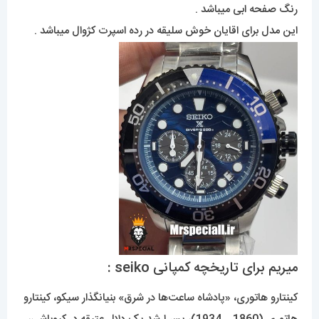
رنگ صفحه ابی میباشد .
این مدل برای اقایان خوش سلیقه در رده اسپرت کژوال میباشد .
میریم برای تاریخچه کمپانی seiko :
کینتارو هاتوری، «پادشاه ساعت‌ها در شرق» بنیانگذار سیکو، کینتارو