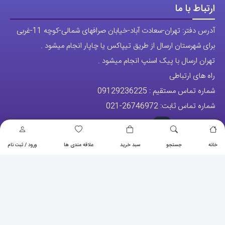
ارتباط با ما
آدرس دفتر: تهران-سعادت آباد-خیابان صرافهای شمالی-کوچه 11-غربی
برای شهرستان ارسال از طریق تیپاکس یا چاپار انجام میشود .
تهران ارسال با پیک اسنپ انجام میشود .
راه های ارتباطی
شماره تماس مستقیم :
09129236225
شماره تماس ثابت:
26746972
-021
تلگرام
پیج ساعت
خانه
جستجو
سبد خرید
علاقه مندی ها
ورود / ثبت نام
مجوزها