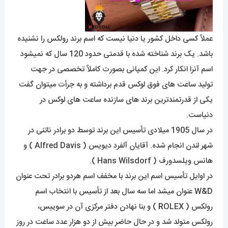
عملاً کسی داخل کشور یا دنیا نیست که اسم برند رولکس را نشنیده
باشد. یک برند شناخته شده با قدمتی حدود 120 سال که نمیشود
اسم آنرا انکار کرد. این کمپانی بصورت کاملاً تخصصی در جهت
تولید ساعت های فوق لوکس قدم برداشته و به جرأت میتوان گفت
یکی از قدرتمندترین برند های سازنده ساعت های لوکس در
دنیاست.
در سال 1905 میلادی تأسیس این برند توسط دو برادر ناتنی در
شهر لندن انجام شده. آقایان آلفرد دیویس ( Alfred Davis ) و
هانس ویلسدورف ( Hans Wilsdorf ).
در اوایل تأسیس اسم این برند با مخفف اسم هردو برادر تحت عنوان
W&D عنوان میشد اما سه سال بعد از تأسیس با انتخاب اسم
رولکس (
R
OLEX ) و بنا نهادن دفتر مرکزی آن در سوییس،
رولکس متولد شد و در حال حاضر بیش از دو هزار عدد ساعت در روز