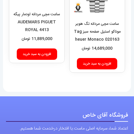
ROYAL 4413
11,889,000
تومان
ساعت مچی مردانه تگ هویر
موناکو استیل صفحه سبز Tag
افزودن به سبد خرید
heuer Monaco 020163
14,689,000
تومان
افزودن به سبد خرید
فروشگاه آقای خاص
اعتماد شما، سرمایه اصلی ماست.با افتخار درخدمت شما هستیم.