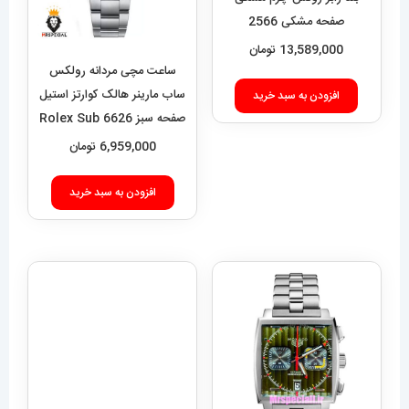
صفحه مشکی 2566
HUBLOT BIG BANG
13,589,000
تومان
ساعت مچی مردانه رولکس
ساب مارینر هالک کوارتز استیل
افزودن به سبد خرید
صفحه سبز 6626 Rolex Sub
mariner hulk
6,959,000
تومان
افزودن به سبد خرید
ساعت مچی مردانه اودمار پیگه
AUDEMARS PIGUET