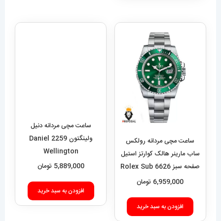
ساعت مچی مردانه دنیل
ولینگتون 2259 Daniel
ساعت مچی مردانه رولکس
Wellington
ساب مارینر هالک کوارتز استیل
5,889,000
تومان
صفحه سبز 6626 Rolex Sub
mariner hulk
6,959,000
تومان
افزودن به سبد خرید
افزودن به سبد خرید