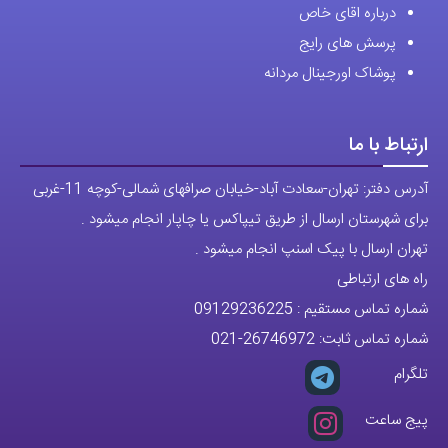
درباره اقای خاص
پرسش های رایج
پوشاک اورجینال مردانه
ارتباط با ما
آدرس دفتر: تهران-سعادت آباد-خیابان صرافهای شمالی-کوچه 11-غربی
برای شهرستان ارسال از طریق تیپاکس یا چاپار انجام میشود .
تهران ارسال با پیک اسنپ انجام میشود .
راه های ارتباطی
شماره تماس مستقیم :
09129236225
شماره تماس ثابت:
26746972
-021
تلگرام
پیج ساعت