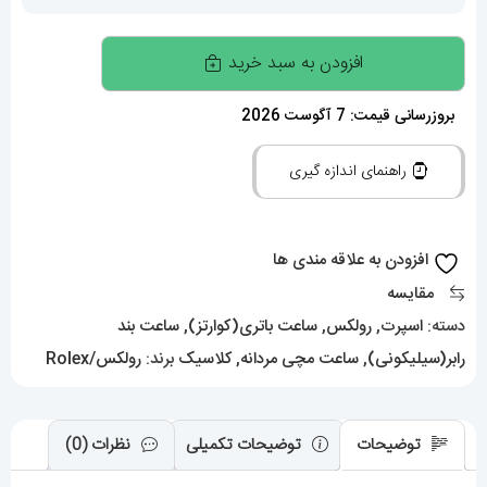
ساعت
افزودن به سبد خرید
رولکس
مردانه
بروزرسانی قیمت: 7 آگوست 2026
مدل
راهنمای اندازه گیری
ساب
مارینر
کوارتز
افزودن به علاقه مندی ها
بند
مقایسه
رابر
دسته:
اسپرت
,
رولکس
,
ساعت باتری(کوارتز)
,
ساعت بند
صفحه
رابر(سیلیکونی)
,
ساعت مچی مردانه
,
کلاسیک
برند:
رولکس/Rolex
مشکی
021466
Rolex
توضیحات
توضیحات تکمیلی
نظرات (0)
Submariner