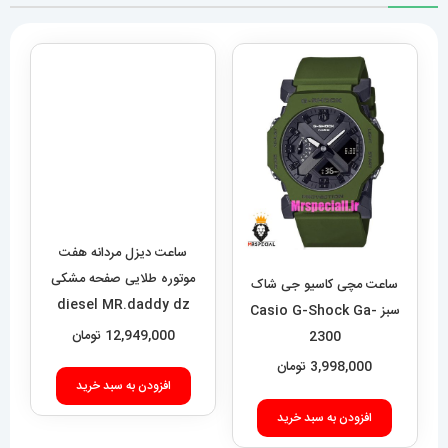
ساعت دیزل مردانه هفت
موتوره طلایی صفحه مشکی
ساعت مچی کاسیو جی شاک
diesel MR.daddy dz
سبز Casio G-Shock Ga-
01010
12,949,000
تومان
2300
3,998,000
تومان
افزودن به سبد خرید
افزودن به سبد خرید