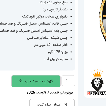
نوع موتور: تک زمانه
نشانگر تاریخ: دارد
نکنولوژی ساخت موتور: اتوماتیک
جنس قاب: استینلس استیل ضدزنگ و ضد حسا
جنس بند: استینلس استیل ضدزنگ و ضد حساس
جنس شیشه: سافایر ضدخش
قطر صفحه: 42 میلی‌متر
وزن: 175 گرم
مقاوم در برابر آب
ساعت
افزودن به سبد خرید
رولکس
مردانه
بروزرسانی قیمت: 7 آگوست 2026
مدل
راهنمای اندازه گیری