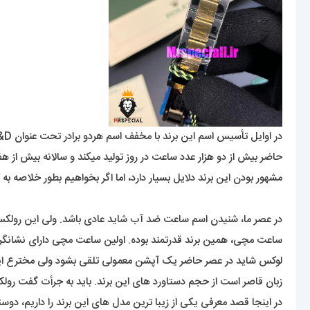
در اوایل تأسیس اسم این برند با مخفف اسم هردو برادر تحت عنوان W&D عنوان میشد اما سه سال بعد از تأسیس با انتخاب اسم رولکس (
حاضر بیش از دو هزار عدد ساعت در روز تولید میکند و سالانه بیش از هفت
مشهور بودن این برند دلایل بسیار دارد، اما اگر بخواهیم بطور خلاصه به
ساعت مچی، همین برند قدرتمند بوده. اولین ساعت مچی دارای نشانگر تق
لوکس شاید در عصر حاضر یک آپشن معمولی تلقی بشود ولی مخترع این
زبان قاصر است از حجم دستاورد های این برند. باید به جرأت گفت 
در اینجا قصد معرفی یکی از زیبا ترین مدل های این برند را داریم،