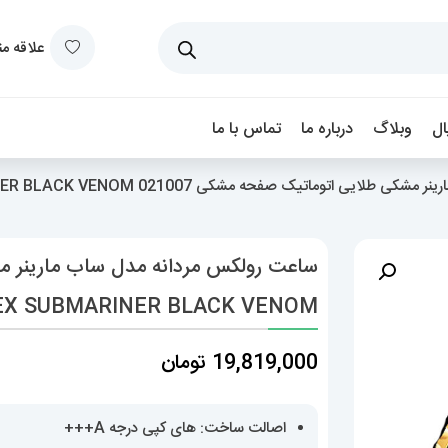
علاقه م
ل
وبلاگ
درباره ما
تماس با ما
 اتوماتیک صفحه مشکی 021007 ROLEX SUBMARINER BLACK VENOM
EX SUBMARINER BLACK VENOM
19,819,000
تومان
اصالت ساخت: های کپی درجه A+++