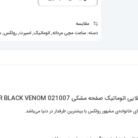
ساب
مارینر
مشکی
مقایسه
طلایی
دسته:
ساعت مچی مردانه
,
اتوماتیک
,
اسپرت
,
رولکس
,
س
اتوماتیک
صفحه
مشکی
021007
ROLEX
SUBMARINER
BLACK
 021007 ROLEX SUBMARINER BLACK VENOM
VENOM
انواده‌ی مشهور رولکس با بیشترین طرفدار در دنیا می‌باشد.
عدد