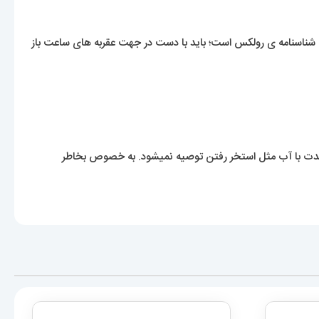
ای شناسنامه ی رولکس است؛ باید با دست در جهت عقربه های ساعت باز
مدت با آب مثل استخر رفتن توصیه نمیشود. به خصوص بخاطر