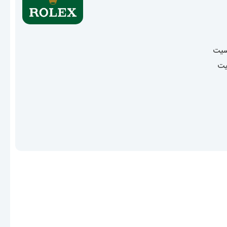
سیت
یت