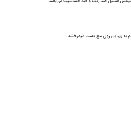
ستینلس استیل ضد زنگ و ضد حساسیت می‌باشد .
م به زیبایی روی مچ دست میدرخشد .