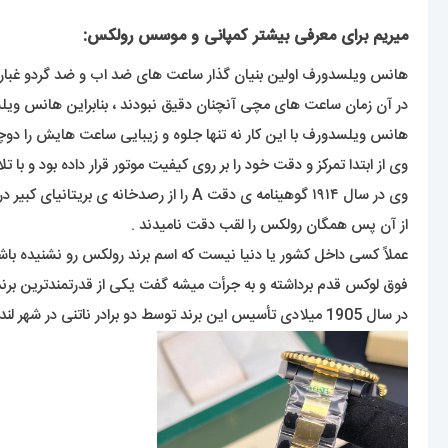
میریم برای معرفی بیشتر کمپانی و موسس رولکس:
هانس ویلسدورف اولین بنیان گذار ساعت های ضد اب و ضد گردو غبار بود ک در سن ۲۴ سالگی سال ۱۹۰۵ یک شرکت تولید و توسعه انواع ساعت های مچی 
در آن زمان ساعت های مچی آنچنان دقیق نبودند ، بنابراین هانس و
هانس ویلسدورف با این کار نه تنها جلوه و زیبایی ساعت هایش را دوچند
وی از ابتدا تمرکز و دقت خود را بر روی کیفیت موتور قرار داده بود و با تلاش های مستمر در سال ۱۹۱۰ گواهینامه ی دقت کرونومتریک ر
وی در سال ۱۹۱۴ گوهینامه ی دقت A را از رصدخانه ی بریتانیای کبیر دریافت کرد .
از آن پس همگان رولکس را لقب دقت نامیدند .
فوق لوکس قدم برداشته و به جرأت میشه گفت یکی از قدرتمندترین بر
در سال 1905 میلادی تأسیس این برند توسط دو برادر ناتنی در شهر لندن انجام شده. آقایان آلفرد دیویس ( Alfred Davis ) و هانس ویلسدورف ( Hans Wilsdorf ).