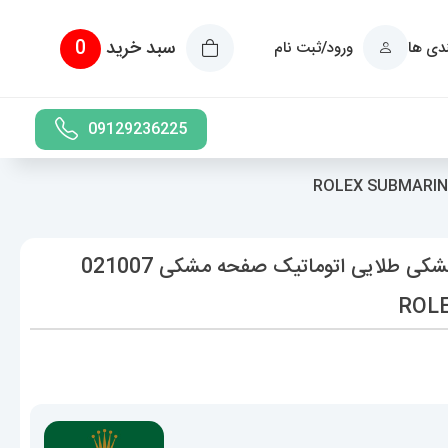
سبد خرید
0
ندی ها
ورود/ثبت نام
09129236225
ساعت رولکس مردانه مدل ساب مارینر مشکی طلایی اتوماتیک صفحه مشکی 021007
ROL