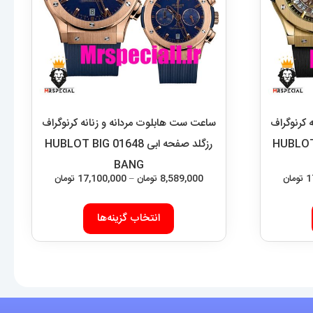
 کرنوگراف
ساعت ست هابلوت مردانه و زنانه کرنوگراف
یی صفحه اسکلتون 6629 HUBLOT
رزگلد صفحه ابی 01648 HUBLOT BIG
BANG
محدوده
محدوده
1
تومان
8,589,000
تومان
–
17,100,000
تومان
قیمت:
قیمت:
این
این
8,589,000 تومان
,589,000
انتخاب گزینه‌ها
محصول
محصول
تا
تا
دارای
دارای
17,100,000 تومان
17,100,000 تومان
انواع
انواع
مختلفی
مختلفی
می
می