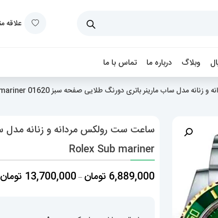
علاقه م
ل
وبلاگ
درباره ما
تماس با ما
 مدل ساب مارینر باتری دورنگ طلایی صفحه سبز 01620 Rolex Sub mariner
Rolex Sub mariner
م
6,889,000
تومان
13,700,000
تومان
–
ق
ت