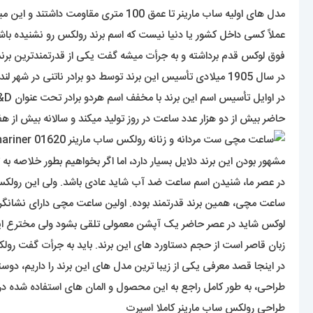
مدل های اولیه ساب مارینر تا عمق 100 متری مقاومت داشتند و این میزان در مدل های جدید به 200 متر ارتقا پیدا کرده اند.
فوق لوکس قدم برداشته و به جرأت میشه گفت یکی از قدرتمندترین بر
در سال 1905 میلادی تأسیس این برند توسط دو برادر ناتنی در شهر لندن انجام شده. آقایان آلفرد دیویس ( Alfred Davis ) و هانس ویلسدورف ( Hans Wilsdorf ).
در اوایل تأسیس اسم این برند با مخفف اسم هردو برادر تحت عنوان W&D عنوان میشد اما سه سال بعد از تأسیس با انتخاب اسم رولکس (
حاضر بیش از دو هزار عدد ساعت در روز تولید میکند و سالانه بیش از هفت
مشهور بودن این برند دلایل بسیار دارد، اما اگر بخواهیم بطور خلاصه به
ساعت مچی، همین برند قدرتمند بوده. اولین ساعت مچی دارای نشانگر تق
لوکس شاید در عصر حاضر یک آپشن معمولی تلقی بشود ولی مخترع این
زبان قاصر است از حجم دستاورد های این برند. باید به جرأت گفت 
در اینجا قصد معرفی یکی از زیبا ترین مدل های این برند را داریم،
طراحی، به طور کامل راجع به این محصول و المان های استفاده شده در
طراحی رولکس ساب مارینر کاملا اسپرت