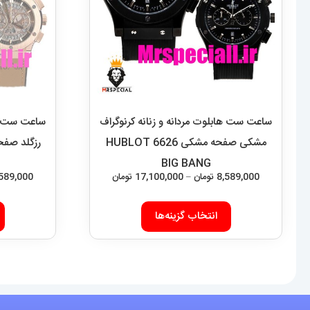
ساعت ست هابلوت مردانه و زنانه کرنوگراف
ساعت ست هاب
مشکی صفحه مشکی 6626 HUBLOT
BIG BANG
محدوده
8,589,000
تومان
–
17,100,000
تومان
,589,000
قیمت:
این
8,589,000 تومان
انتخاب گزینه‌ها
محصول
تا
دارای
17,100,000 تومان
انواع
مختلفی
می