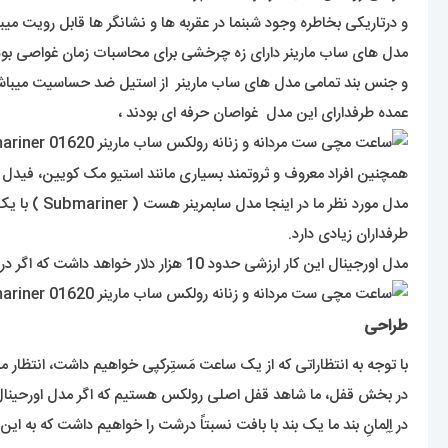
و درتاریکی بخاطره وجود شبنما در عقربه ها و نشانگر ها قابل رویت میب
مدل های ساب مارینر دارای زه چرخشی برای محاسبات زمان غواصی بود
و جنس بند تمامی مدل های ساب مارینر از استیل ضد حساسیت میباش
عمده طرفدارای این مدل غواصان حرفه ای بودند ،
همچنین افراد معروف و ثروتمند بسیاری مانند استیو مک کویین، فیدل ک
مدل مورد ن
طرفداران زیادی دارد.
مدل اورجینال این کار ارزشی حدود 10 هزار دلار خواهد داشت که اگر در متریال از طلا یا فلز خاص استفاده بشود ارزشی بیشتر از این عدد خواهد داشت.
طراحی
با توجه به انتظاراتی که از یک ساعت مَستِرکپی خواهیم داشت، انتظار می
در بخش قفل، ما شاهد قفل اصلی رولکس هستیم که اگر مدل اورحینال ا
در اِلِمانِ بند ما یک بند با بافت نسبتاً درشت را خواهیم داشت که به این نوع بند اصطلاحا