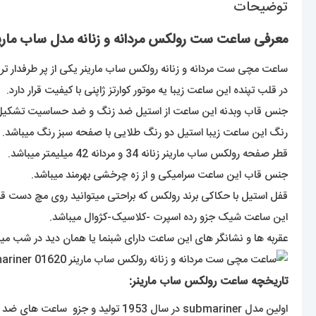
توضیحات
معرفی ساعت ست رولکس مردانه و زنانه مدل ساب مارینر باتری دورنگ
ساعت مچی ست مردانه و زنانه رولکس ساب مارینر یکی از پر طرفدار تر
در قلب تپنده این ساعت زیبا یه موتور کوارتز ژاپنی با کیفیت قرار دارد.
جنس قاب وبدنه این ساعت از استیل ضد زنگ و ضد حساسیت تشکیل
رنگ این ساعت زیبا استیل دو رنگ طلایی با صفحه سبز رنگ میباشد.
قطر صفحه رولکس ساب مارینر زنانه 34 و مردانه 42 میلیمتر میباشد.
جنس قاب این ساعت سرامیکی و از زه چرخشی بهرمند میباشد.
قفل استیل با حکاکی برند رولکس که براحتی میتوانید روی مچ دست قرا
این ساعت شیک جزو رده اسپرت -کلاسیک-کژوال میباشد.
عقربه ها و نشانگر های این ساعت دارای شبنما یا همان دید در شب میبا
تاریخچه ساعت رولکس ساب مارینر:
اولین مدل submariner در سال 1953 تولید و جزو ساعت های ضد اب بود که به تولید انبوه رسید.