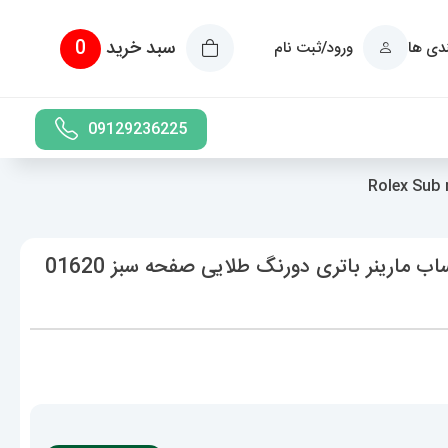
سبد خرید
0
ندی ها
ورود/ثبت نام
09129236225
ساعت ست رولکس مردانه و زنانه مدل ساب مارینر باتری دورنگ طلایی صفحه سبز 01620
حدوده
یمت:
6,889,000 تومان
ا