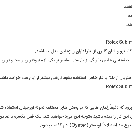
اشند.
ه
ند.
استرو و شان کانری از طرفداران ویژه این مدل میباشند.
ظر ما در اینجا مدل سابمرینر هست ( Submariner ) با یک صفحه ی خاص با رنگی زیبا. مدل سابمرینر یکی 
رود که دقیقاً اِلِمان هایی که در بخش های مختلف نمونه اورجینال استفاده شد
ین کار را دیده باشید متوجه این مورد خواهید شد. یک قفل یکسره با ضام
ً اویستر (Oyster) هم گفته میشود.