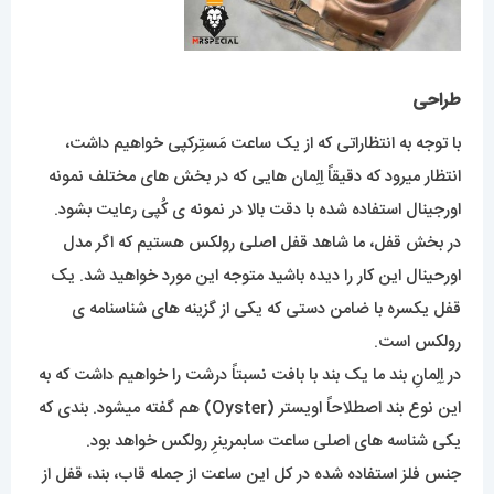
طراحی
با توجه به انتظاراتی که از یک ساعت مَستِرکپی خواهیم داشت،
انتظار میرود که دقیقاً اِلِمان هایی که در بخش های مختلف نمونه
اورجینال استفاده شده با دقت بالا در نمونه ی کُپی رعایت بشود.
در بخش قفل، ما شاهد قفل اصلی رولکس هستیم که اگر مدل
اورحینال این کار را دیده باشید متوجه این مورد خواهید شد. یک
قفل یکسره با ضامن دستی که یکی از گزینه های شناسنامه ی
رولکس است.
در اِلِمانِ بند ما یک بند با بافت نسبتاً درشت را خواهیم داشت که به
این نوع بند اصطلاحاً اویستر (Oyster) هم گفته میشود. بندی که
یکی شناسه های اصلی ساعت سابمرینرِ رولکس خواهد بود.
جنس فلز استفاده شده در کل این ساعت از جمله قاب، بند، قفل از