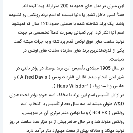
این میزان در مدل های جدید به 200 متر ارتقا پیدا کرده اند.
عملاً کسی داخل کشور یا دنیا نیست که اسم برند رولکس رو نشنیده
باشد. یک برند شناخته شده با قدمتی حدود 120 سال که نمیشود
اسم آنرا انکار کرد. این کمپانی بصورت کاملاً تخصصی در جهت
تولید ساعت های فوق لوکس قدم برداشته و به جرأت میشه گفت
یکی از قدرتمندترین برند های سازنده ساعت های لوکس در
دنیاست.
در سال 1905 میلادی تأسیس این برند توسط دو برادر ناتنی در
شهر لندن انجام شده. آقایان آلفرد دیویس ( Alfred Davis ) و
هانس ویلسدورف ( Hans Wilsdorf ).
در اوایل تأسیس اسم این برند با مخفف اسم هردو برادر تحت عنوان
W&D عنوان میشد اما سه سال بعد از تأسیس با انتخاب اسم
رولکس (
ROLEX
) و بنا نهادن دفتر مرکزی آن در سوییس،
رولکس متولد شد و در حال حاضر بیش از دو هزار عدد ساعت در روز
تولید میکند و سالانه بیش از هفت میلیارد دلار درآمد دارد.