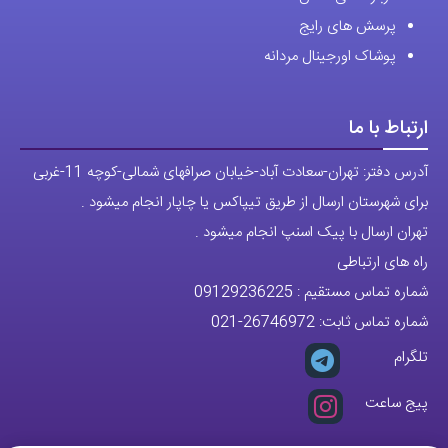
پرسش های رایج
پوشاک اورجینال مردانه
ارتباط با ما
آدرس دفتر: تهران-سعادت آباد-خیابان صرافهای شمالی-کوچه 11-غربی
برای شهرستان ارسال از طریق تیپاکس یا چاپار انجام میشود .
تهران ارسال با پیک اسنپ انجام میشود .
راه های ارتباطی
شماره تماس مستقیم :
09129236225
شماره تماس ثابت:
26746972
-021
تلگرام
پیج ساعت