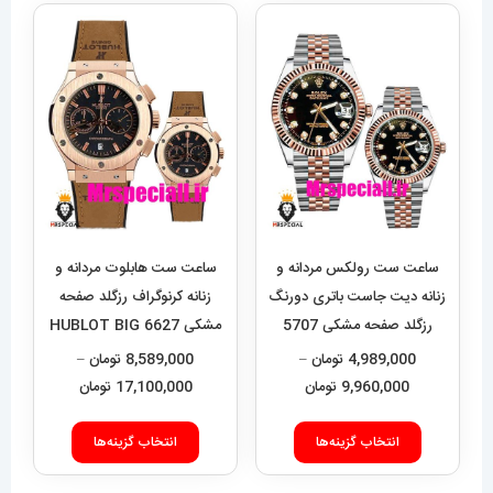
انواع
انواع
مختلفی
مختلفی
می
می
باشد.
باشد.
گزینه
گزینه
ها
ها
ممکن
ممکن
است
است
در
در
ساعت ست رولکس مردانه و
ساعت ست هابلوت مردانه و
صفحه
صفحه
زنانه دیت جاست باتری دورنگ
زنانه کرنوگراف رزگلد صفحه
رزگلد صفحه مشکی 5707
مشکی 6627 HUBLOT BIG
محصول
محصول
BANG
Rolex Datejust
4,989,000
تومان
–
8,589,000
تومان
–
انتخاب
انتخاب
محدوده
محدوده
9,960,000
تومان
17,100,000
تومان
شوند
شوند
قیمت:
قیمت:
این
این
4,989,000 تومان
9,000
انتخاب گزینه‌ها
انتخاب گزینه‌ها
محصول
محصول
تا
تا
دارای
دارای