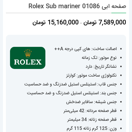
صفحه ابی 01086 Rolex Sub mariner
محدوده
7,589,000
تومان
15,160,000
تومان
–
قیمت:
7,589,000 تومان
تا
اصالت ساخت: های کپی درجه A++
15,160,000 تومان
نوع موتور: تک زمانه
نشانگر تاریخ: دارد
نکنولوژی ساخت موتور: کوارتز
جنس قاب: استینلس استیل ضدزنگ و ضد حساسیت
جنس بند: استینلس استیل ضدزنگ و ضد حساسیت
جنس شیشه: سافایر ضدخش
قطر صفحه مردانه: 42 میلی‌متر
قطر صفحه زنانه: 34 میلیمتر
وزن: 125 گرم زنانه 115 گرم