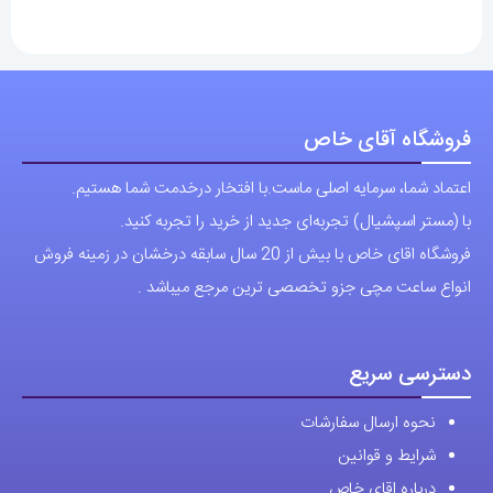
9,960,000 تومان
17,100,000 تومان
انواع
انواع
مختلفی
مختلفی
می
می
باشد.
باشد.
فروشگاه آقای خاص
گزینه
گزینه
اعتماد شما، سرمایه اصلی ماست.با افتخار درخدمت شما هستیم.
ها
ها
با (مستر اسپشیال) تجربه‌ای جدید از خرید را تجربه کنید.
ممکن
ممکن
فروشگاه اقای خاص با بیش از 20 سال سابقه درخشان در زمینه فروش
است
است
انواع ساعت مچی جزو تخصصی ترین مرجع میباشد .
در
در
صفحه
صفحه
محصول
محصول
دسترسی سریع
انتخاب
انتخاب
نحوه ارسال سفارشات
شوند
شوند
شرایط و قوانین
درباره اقای خاص