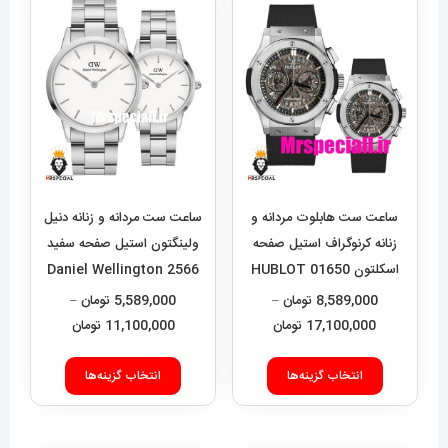
ساعت ست هابلوت مردانه و
ساعت ست مردانه و زنانه دنیل
زنانه کرنوگراف استیل صفحه
ولینگتون استیل صفحه سفید
اسکلتون 01650 HUBLOT
Daniel Wellington 2566
BIG BANG
8,589,000
تومان
–
5,589,000
تومان
–
محدوده
محدوده
17,100,000
تومان
11,100,000
تومان
قیمت:
قیمت:
این
این
8,589,000 تومان
9,000
انتخاب گزینه‌ها
انتخاب گزینه‌ها
محصول
محصول
تا
تا
دارای
دارای
17,100,000 تومان
11,100,000 تومان