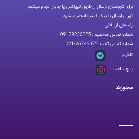
برای شهرستان ارسال از طریق تیپاکس یا چاپار انجام میشود .
تهران ارسال با پیک اسنپ انجام میشود .
راه های ارتباطی
شماره تماس مستقیم :
09129236225
شماره تماس ثابت:
26746972
-021
تلگرام
پیج ساعت
مجوزها