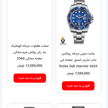
ساعت هابلوت مردانه اتوماتیک
بند رابر روکش چرم مشکی
ساعت مچی مردانه رولکس
صفحه مشکی 2566
ساب مارینر استیل صفحه ابی
HUBLOT BIG BANG
13,589,000
تومان
6625 Rolex Sub mariner
7,589,000
تومان
افزودن به سبد خرید
افزودن به سبد خرید