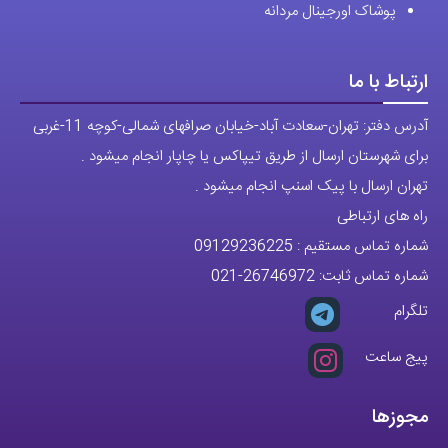
پوشاک اورجینال مردانه
ارتباط با ما
آدرس دفتر: تهران-سعادت آباد-خیابان صرافهای شمالی-کوچه 11-غربی
برای شهرستان ارسال از طریق تیپاکس یا چاپار انجام میشود .
تهران ارسال با پیک اسنپ انجام میشود .
راه های ارتباطی
شماره تماس مستقیم :
09129236225
شماره تماس ثابت:
26746972
-021
تلگرام
پیج ساعت
مجوزها