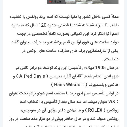
عملاً کسی داخل کشور یا دنیا نیست که اسم برند رولکس را نشنیده
باشد. یک برند شناخته شده با قدمتی حدود 120 سال که نمیشود
اسم آنرا انکار کرد. این کمپانی بصورت کاملاً تخصصی در جهت
تولید ساعت های فوق لوکس قدم برداشته و به جرأت میتوان گفت
یکی از قدرتمندترین برند های سازنده ساعت های لوکس در
دنیاست.
در سال 1905 میلادی تأسیس این برند توسط دو برادر ناتنی در
شهر لندن انجام شده. آقایان آلفرد دیویس ( Alfred Davis ) و
هانس ویلسدورف ( Hans Wilsdorf ).
در اوایل تأسیس اسم این برند با مخفف اسم هردو برادر تحت عنوان
W&D عنوان میشد اما سه سال بعد از تأسیس با انتخاب اسم
رولکس (
R
OLEX ) و بنا نهادن دفتر مرکزی آن در سوییس،
رولکس متولد شد و در حال حاضر بیش از دو هزار عدد ساعت در روز