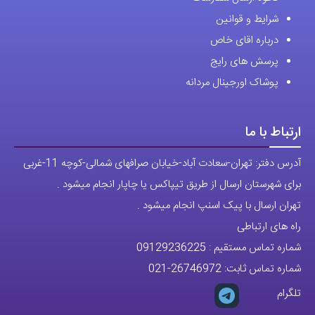
شرایط و قوانین
درباره اقای خاص
پرسش های رایج
پوشاک اورجینال مردانه
ارتباط با ما
آدرس دفتر: تهران-سعادت آباد-خیابان صرافهای شمالی-کوچه 11-غربی
برای شهرستان ارسال از طریق تیپاکس یا چاپار انجام میشود .
تهران ارسال با پیک اسنپ انجام میشود .
راه های ارتباطی
شماره تماس مستقیم :
09129236225
شماره تماس ثابت:
26746972
-021
تلگرام