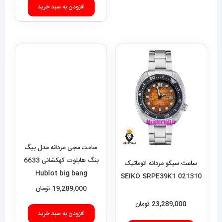
افزودن به سبد خرید
ساعت مچی مردانه مدل بیگ
بنگ هابلوت کهکشانی 6633
ساعت سیکو مردانه اتوماتیک
Hublot big bang
021310 SEIKO SRPE39K1
19,289,000
تومان
23,289,000
تومان
افزودن به سبد خرید