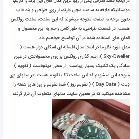
در اینجا قصد معرفی یکی از زیبا ترین مدل های این برند را داریم،
دوستانیکه علاقه به ساعت مچی دارند، از روی طراحی و بند قاب
بدون توجه به صفحه متوجه میشوند که این ساعت، ساعت رولکس
هست. در قسمت طراحی، به طور کامل راجع به این محصول و
المان های استفاده شده در آن توضیح خواهیم داد.
مدل مورد نظر ما در اینجا مدل افسانه ای اسکای دولر هست (
Sky-Dweller ). اسم گذاری رولکس بر روی محصولاتش در عین
سادگی یک تکنیک بسیار زیباست . از معنی دیتجاست ( تقویم )
متوجه این میشویم که این ساعت تک تقویم هست. در مدلهای دِی
دِیت ( Day Date ) ( تقویم روز ) شما تقویم و روز های هفته را
مشاهده میکنید که در همین سایت مدلهای متفاوت آن قرار گرفته.