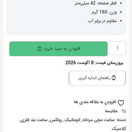
قطر صفحه: 42 میلی‌متر
وزن: 185 گرم
مقاوم در برابر آب
ساعت
افزودن به سبد خرید
مردانه
رولکس
بروزرسانی قیمت: 8 آگوست 2026
اسکای
راهنمای اندازه گیری
دالر
020449
Rolex
افزودن به علاقه مندی ها
Sky
مقایسه
Dweller
دسته:
ساعت مچی مردانه
,
اتوماتیک
,
رولکس
,
ساعت بند فلزی
,
عدد
کلاسیک