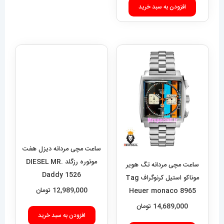
افزودن به سبد خرید
ساعت مچی مردانه دیزل هفت
موتوره رزگلد DIESEL MR.
Daddy 1526
12,989,000
تومان
ساعت مچی مردانه تگ هویر
موناکو استیل کرنوگراف Tag
افزودن به سبد خرید
Heuer monaco 8965
14,689,000
تومان