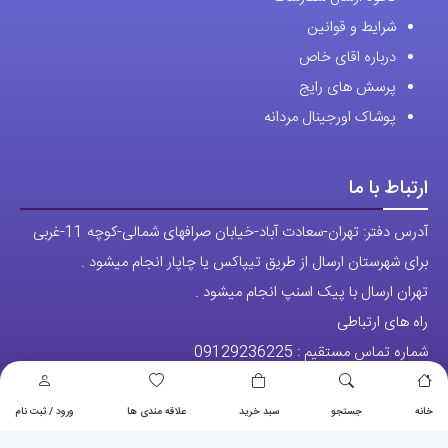
شرایط و قوانین
درباره اقای خاص
پرسش های رایج
پوشاک اورجینال مردانه
ارتباط با ما
آدرس دفتر: تهران-سعادت آباد-خیابان صرافهای شمالی-کوچه 11-غربی
برای شهرستان ارسال از طریق تیپاکس یا چاپار انجام میشود .
تهران ارسال با پیک اسنپ انجام میشود .
راه های ارتباطی
شماره تماس مستقیم :
09129236225
شماره تماس ثابت:
26746972
-021
خانه
جستجو
سبد خرید
علاقه مندی ها
ورود / ثبت نام
تلگرام