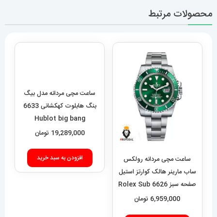
محصولات مرتبط
ساعت مچی مردانه مدل بیگ
بنگ هابلوت کهکشانی 6633
Hublot big bang
19,289,000
تومان
افزودن به سبد خرید
ساعت مچی مردانه رولکس
ساب مارینر هالک کوارتز استیل
صفحه سبز 6626 Rolex Sub
mariner hulk
6,959,000
تومان