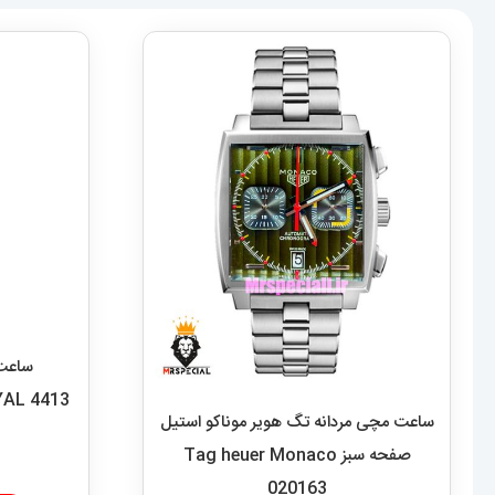
ساعت مچی مردانه تگ هویر موناکو استیل
صفحه سبز Tag heuer Monaco
020163
14,689,000
تومان
افزودن به سبد خرید