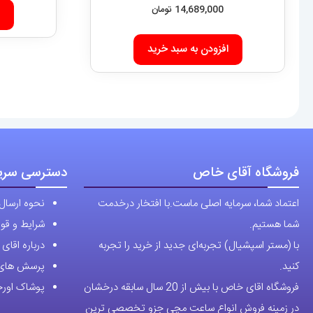
فروشگاه آقای خاص
دسترسی سری
اعتماد شما، سرمایه اصلی ماست.با افتخار درخدمت
نحوه ارسال
شما هستیم.
شرایط و قوا
با (مستر اسپشیال) تجربه‌ای جدید از خرید را تجربه
درباره اقا
کنید.
پرسش های 
فروشگاه اقای خاص با بیش از 20 سال سابقه درخشان
پوشاک اورجی
در زمینه فروش انواع ساعت مچی جزو تخصصی ترین
مرجع میباشد .