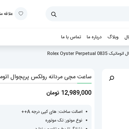
علاقه م
ل
وبلاگ
درباره ما
تماس با ما
Rolex Oyster Perpe
ساعت مچی مردانه رولکس پرپچوال اتوماتیک 0835 ster Perpetual
12,989,000
تومان
اصالت ساخت: های کپی درجه A++
نوع موتور: تک موتوره