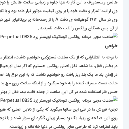
هانس ویلسدورف با این کار نه تنها جلوه و زیبایی ساعت هایش را دوچند
وی از ابتدا تمرکز و دقت خود را بر روی کیفیت موتور قرار داده بود و با تلاش های مستمر در سال ۱۹۱۰ گواهینامه ی دقت کرونومتریک ر
وی در سال ۱۹۱۴ گوهینامه ی دقت A را از رصدخانه ی بریتانیای کبیر دریافت کرد .
از آن پس همگان رولکس را لقب دقت نامیدند .
طراحی
با توجه به انتظاراتی که از یک ساعت مَستِرکپی خواهیم داشت، انتظار می
در بخش قفل، ما شاهد قفل اصلی رولکس هستیم که اگر مدل اورحینال 
در اِلِمانِ بند ما یک بند ریز بافت رو خواهیم داشت که به این نوع بند اصطلاحاً ژوبیلی (Jubill) هم گفته میشود. بندی که همانند تیکه های پازل بهم متصل میشود و بخاطر اینک
حالت دست مصرف کننده را به خود میگیرد و از اینکه ساعت روی مچ بد
جنس فلز استفاده شده در کل این ساعت از جمله قاب، بند، قفل از بهتر
تجربه فروش ما در طی این سالها میگوید که یکی از دلایل اصلی که هیچ
روی این صفحه ی زیبا، یک زِه بسیار زیبای کُنگِره ای سوار شده و با ت
باید اعتراف کرد که طراحی های رولکس در دنیا خلاقانه و زیباست.