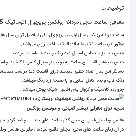
توضیحات
معرفی ساعت مچی مردانه رولکس پرپچوال اتوماتیک 0835 Rolex Oyster Perpetual
ساعت مردانه
رولکس
مدل اویستر پرپچوال یکی از اصیل ترین مدل های خ
موتور این ساعت تک زمانه اتوماتیک ساخت ژاپن می‌باشد.
جنس بند نیز استینلس استیل ضد رنگ و ضد حساسیت بوده ،
جنس شیشه و قاب این ساعت به ترتیب از مینرال گلس با کیفیت و ا
نشانگر این مدل اعداد خطی میباشد.دارای قابلیت دید در شب میباشند ب
رنگ قاب و بدنه کامل استیل و با صفحه زرد رنگ میباشد .
جزو رده کلاسیک و کژوال برای اقایون شیک پوش میباشد .
میریم برای معرفی بیشتر کمپانی و موسس رولکس:
هانس ویلسدورف اولین بنیان گذار ساعت های ضد اب و ضد گردو غبار بود ک در سن ۲۴ سالگی سال ۱۹۰۵ یک شرکت تولید و توسعه انواع ساعت های مچی 
در آن زمان ساعت های مچی آنچنان دقیق نبودند ، بنابراین هانس و