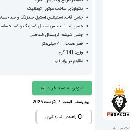
نشانگر تاریخ و تقویم : ندارد
نکنولوژی ساخت موتور: اتوماتیک
جنس قاب: استینلس استیل ضدزنگ و ضد حسا
جنس بند: استینلس استیل ضدزنگ و ضد حساس
جنس شیشه: کریستال ضدخش
قطر صفحه: 41 میلی‌متر
وزن: 141 گرم
مقاوم در برابر آب
ساعت
افزودن به سبد خرید
مچی
مردانه
بروزرسانی قیمت: 7 آگوست 2026
رولکس
راهنمای اندازه گیری
پرپچوال
اتوماتیک