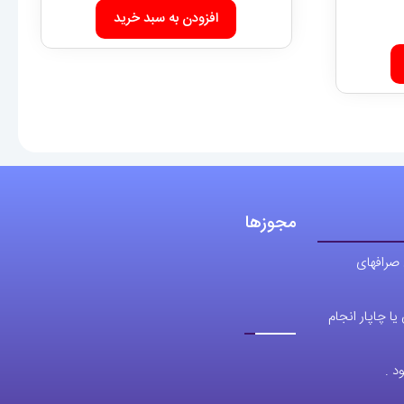
مجوزها
 صرافهای
ا چاپار انجام
د .
09