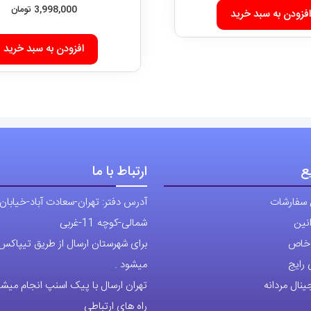
ع
ارتباط با ما
 سفارشات
آدرس دفتر: تهران-سعادت آباد-خیابان
نین
شمالی-کوچه 11-غربی
ی خاص
برای شهرستان ارسال از طریق تیپاکس ی
رایج
میشود .
نال مردانه
تهران ارسال با پیک اسنپ انجام میشو
راه های ارتباطی
شماره تماس مستقیم :
129236225
شماره تماس ثابت:
26746972
-021
تلگرام
پیج ساعت