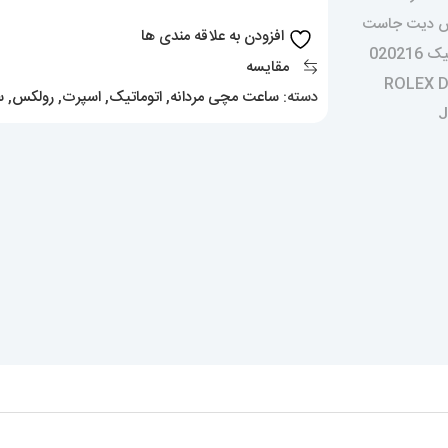
0835
افزودن به علاقه مندی ها
Rolex
مقایسه
Oyster
دسته:
ساعت مچی مردانه
,
اتوماتیک
,
اسپرت
,
رولکس
,
س
Perpetual
عدد