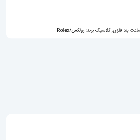
اعت بند فلزی
,
کلاسیک
برند:
رولکس/Rolex