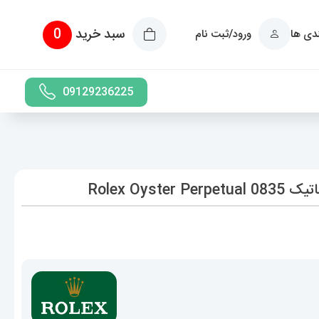
سبد خرید
0
ندی ها
ورود/ثبت نام
09129236225
Rolex Oy