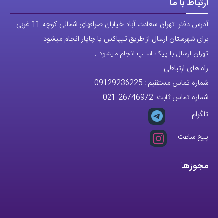
ارتباط با ما
آدرس دفتر: تهران-سعادت آباد-خیابان صرافهای شمالی-کوچه 11-غربی
برای شهرستان ارسال از طریق تیپاکس یا چاپار انجام میشود .
تهران ارسال با پیک اسنپ انجام میشود .
راه های ارتباطی
شماره تماس مستقیم :
09129236225
شماره تماس ثابت:
26746972
-021
تلگرام
پیج ساعت
مجوزها