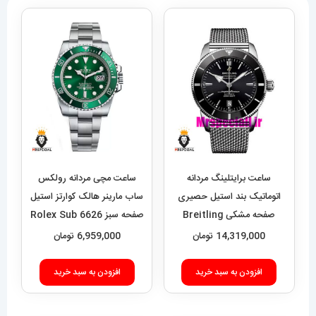
ساعت برایتلینگ مردانه
ساعت مچی مردانه رولکس
اتوماتیک بند استیل حصیری
ساب مارینر هالک کوارتز استیل
صفحه مشکی Breitling
صفحه سبز 6626 Rolex Sub
mariner hulk
Super Ocean 020955
14,319,000
تومان
6,959,000
تومان
افزودن به سبد خرید
افزودن به سبد خرید