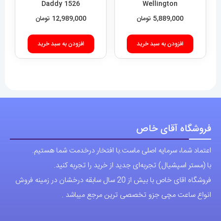
Daddy 1526
Wellington
5,889,000
تومان
12,989,000
تومان
افزودن به سبد خرید
افزودن به سبد خرید
فروشگاه آقای خاص
اعتماد شما، سرمایه اصلی ماست.با افتخار درخدمت شما هستیم.
با (مستر اسپشیال) تجربه‌ای جدید از خرید را تجربه کنید.
فروشگاه اقای خاص با بیش از 20 سال سابقه درخشان در زمینه فروش
انواع ساعت مچی جزو تخصصی ترین مرجع میباشد .