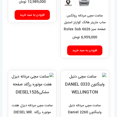
12,989,000
تومان
افزودن به سبد خرید
ساعت مچی مردانه رولکس
ساب مارینر هالک کوارتز استیل
صفحه سبز 6626 Rolex Sub
mariner hulk
6,959,000
تومان
افزودن به سبد خرید
ساعت مچی مردانه دنیل
ساعت مچی مردانه دیزل هفت
ولینگتون 2260 Daniel
موتوره رزگلد DIESEL MR.