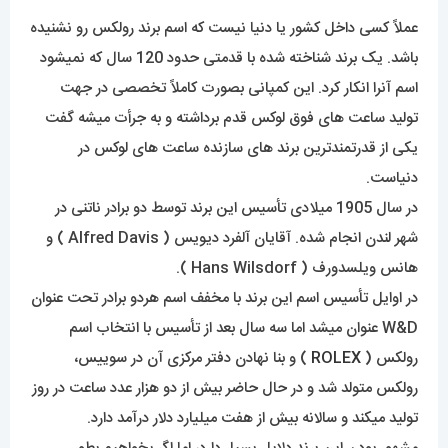
عملاً کسی داخل کشور یا دنیا نیست که اسم برند رولکس رو نشنیده
باشد. یک برند شناخته شده با قدمتی حدود 120 سال که نمیشود
اسم آنرا انکار کرد. این کمپانی بصورت کاملاً تخصصی در جهت
تولید ساعت های فوق لوکس قدم برداشته و به جرأت میشه گفت
یکی از قدرتمندترین برند های سازنده ساعت های لوکس در
دنیاست.
در سال 1905 میلادی تأسیس این برند توسط دو برادر ناتنی در
شهر لندن انجام شده. آقایان آلفرد دیویس ( Alfred Davis ) و
هانس ویلسدورف ( Hans Wilsdorf ).
در اوایل تأسیس اسم این برند با مخفف اسم هردو برادر تحت عنوان
W&D عنوان میشد اما سه سال بعد از تأسیس با انتخاب اسم
رولکس (
ROLEX
) و بنا نهادن دفتر مرکزی آن در سوییس،
رولکس متولد شد و در حال حاضر بیش از دو هزار عدد ساعت در روز
تولید میکند و سالانه بیش از هفت میلیارد دلار درآمد دارد.