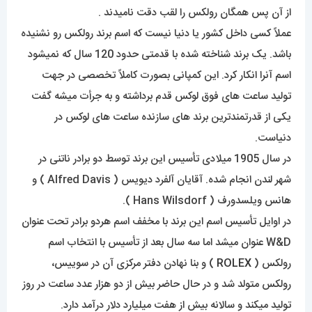
از آن پس همگان رولکس را لقب دقت نامیدند .
عملاً کسی داخل کشور یا دنیا نیست که اسم برند رولکس رو نشنیده
باشد. یک برند شناخته شده با قدمتی حدود 120 سال که نمیشود
اسم آنرا انکار کرد. این کمپانی بصورت کاملاً تخصصی در جهت
تولید ساعت های فوق لوکس قدم برداشته و به جرأت میشه گفت
یکی از قدرتمندترین برند های سازنده ساعت های لوکس در
دنیاست.
در سال 1905 میلادی تأسیس این برند توسط دو برادر ناتنی در
شهر لندن انجام شده. آقایان آلفرد دیویس ( Alfred Davis ) و
هانس ویلسدورف ( Hans Wilsdorf ).
در اوایل تأسیس اسم این برند با مخفف اسم هردو برادر تحت عنوان
W&D عنوان میشد اما سه سال بعد از تأسیس با انتخاب اسم
رولکس (
ROLEX
) و بنا نهادن دفتر مرکزی آن در سوییس،
رولکس متولد شد و در حال حاضر بیش از دو هزار عدد ساعت در روز
تولید میکند و سالانه بیش از هفت میلیارد دلار درآمد دارد.