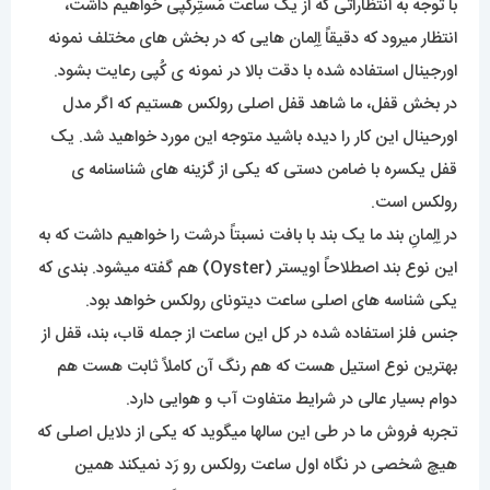
با توجه به انتظاراتی که از یک ساعت مَستِرکپی خواهیم داشت،
انتظار میرود که دقیقاً اِلِمان هایی که در بخش های مختلف نمونه
اورجینال استفاده شده با دقت بالا در نمونه ی کُپی رعایت بشود.
در بخش قفل، ما شاهد قفل اصلی رولکس هستیم که اگر مدل
اورحینال این کار را دیده باشید متوجه این مورد خواهید شد. یک
قفل یکسره با ضامن دستی که یکی از گزینه های شناسنامه ی
رولکس است.
در اِلِمانِ بند ما یک بند با بافت نسبتاً درشت را خواهیم داشت که به
این نوع بند اصطلاحاً اویستر (Oyster) هم گفته میشود. بندی که
یکی شناسه های اصلی ساعت دیتونای رولکس خواهد بود.
جنس فلز استفاده شده در کل این ساعت از جمله قاب، بند، قفل از
بهترین نوع استیل هست که هم رنگ آن کاملاً ثابت هست هم
دوام بسیار عالی در شرایط متفاوت آب و هوایی دارد.
تجربه فروش ما در طی این سالها میگوید که یکی از دلایل اصلی که
هیچ شخصی در نگاه اول ساعت رولکس رو رَد نمیکند همین