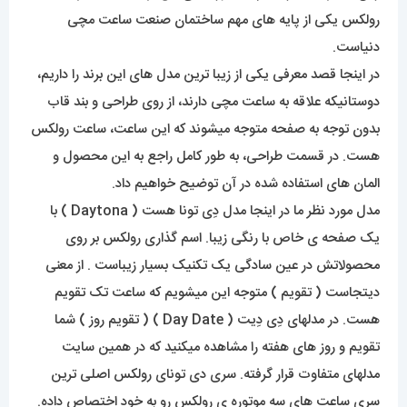
رولکس یکی از پایه های مهم ساختمان صنعت ساعت مچی
دنیاست.
در اینجا قصد معرفی یکی از زیبا ترین مدل های این برند را داریم،
دوستانیکه علاقه به ساعت مچی دارند، از روی طراحی و بند قاب
بدون توجه به صفحه متوجه میشوند که این ساعت، ساعت رولکس
هست. در قسمت طراحی، به طور کامل راجع به این محصول و
المان های استفاده شده در آن توضیح خواهیم داد.
مدل مورد نظر ما در اینجا مدل دِی تونا هست ( Daytona ) با
یک صفحه ی خاص با رنگی زیبا. اسم گذاری رولکس بر روی
محصولاتش در عین سادگی یک تکنیک بسیار زیباست . از معنی
دیتجاست ( تقویم ) متوجه این میشویم که ساعت تک تقویم
هست. در مدلهای دِی دِیت ( Day Date ) ( تقویم روز ) شما
تقویم و روز های هفته را مشاهده میکنید که در همین سایت
مدلهای متفاوت قرار گرفته. سری دی تونای رولکس اصلی ترین
سری ساعت های سه موتوره ی رولکس رو به خود اختصاص داده.