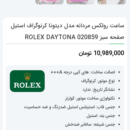
ساعت رولکس مردانه مدل دیتونا کرنوگراف استیل
صفحه سبز 020859 ROLEX DAYTONA
10,989,000
تومان
اصالت ساخت: های کپی درجه A+++
نوع موتور: کرنوگراف
نشانگر تاریخ: ندارد
نکنولوژی ساخت موتور: کوارتز
جنس قاب: استینلس استیل ضدزنگ و ضد حساسیت
جنس بند: استیل
جنس شیشه: سافایر ضدخش