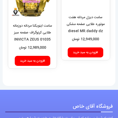
طلایی کرنوگراف صفحه سبز
افزودن به سبد خرید
01035 INVICTA ZEUS
12,989,000
تومان
افزودن به سبد خرید
فروشگاه آقای خاص
اعتماد شما، سرمایه اصلی ماست.با افتخار درخدمت شما هستیم.
با (مستر اسپشیال) تجربه‌ای جدید از خرید را تجربه کنید.
فروشگاه اقای خاص با بیش از 20 سال سابقه درخشان در زمینه فروش
انواع ساعت مچی جزو تخصصی ترین مرجع میباشد .