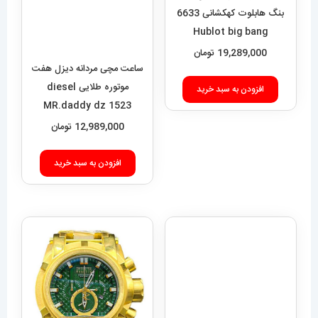
بنگ هابلوت کهکشانی 6633
موتوره طلایی diesel
MR.daddy dz 1523
Hublot big bang
19,289,000
تومان
12,989,000
تومان
افزودن به سبد خرید
افزودن به سبد خرید
ساعت دیزل مردانه هفت
موتوره طلایی صفحه مشکی
diesel MR.daddy dz
01010
12,949,000
تومان
ساعت اینویکتا مردانه دوزمانه