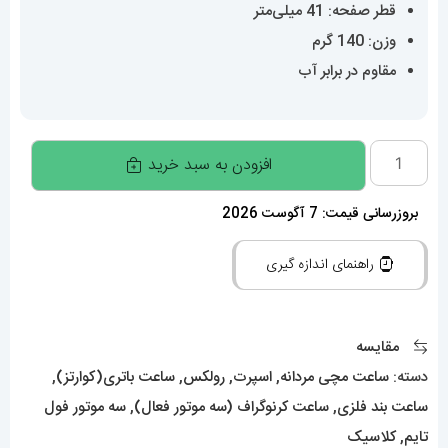
قطر صفحه: 41 میلی‌متر
وزن: 140 گرم
مقاوم در برابر آب
ساعت
افزودن به سبد خرید
رولکس
مردانه
بروزرسانی قیمت: 7 آگوست 2026
مدل
راهنمای اندازه گیری
دیتونا
کرنوگراف
استیل
مقایسه
صفحه
دسته:
ساعت مچی مردانه
,
اسپرت
,
رولکس
,
ساعت باتری(کوارتز)
,
سبز
ساعت بند فلزی
,
ساعت کرنوگراف (سه موتور فعال)
,
سه موتور فول
020859
تایم
,
کلاسیک