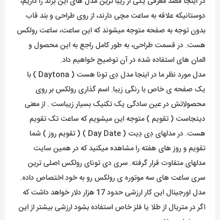
در اینجا قصد معرفی یکی از زیبا ترین مدل های این برند را داریم،
دوستانیکه علاقه به ساعت مچی دارند، از روی طراحی و بند قاب
بدون توجه به صفحه متوجه میشوند که این ساعت، ساعت رولکس
هست. در قسمت طراحی، به طور کامل راجع به این محصول و
المان های استفاده شده در آن توضیح خواهیم داد.
مدل مورد نظر ما در اینجا مدل دِی تونا هست ( Daytona ) با
یک صفحه ی خاص با رنگی زیبا. اسم گذاری رولکس بر روی
محصولاتش در عین سادگی یک تکنیک بسیار زیباست . از معنی
دیتجاست ( تقویم ) متوجه این میشویم که ساعت تک تقویم
هست. در مدلهای دِی دِیت ( Day Date ) ( تقویم روز ) شما
تقویم و روز های هفته را مشاهده میکنید که در همین سایت
مدلهای متفاوت قرار گرفته. سری دی تونای رولکس اصلی ترین
سری ساعت های سه موتوره ی رولکس رو به خود اختصاص داده.
مدل اورجینال این کار ارزشی حدود 17 هزار دلار خواهد داشت که
اگر در متریال از طلا یا فلز خاص استفاده بشود ارزشی بیشتر از این