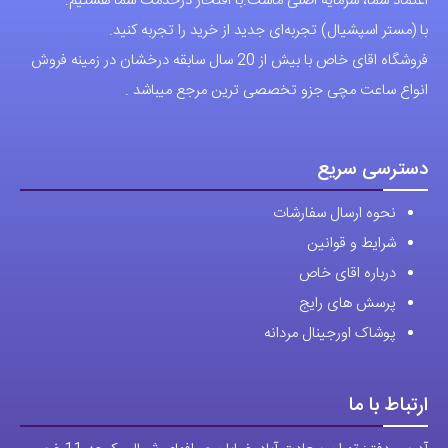
دسترسی سریع
نحوه ارسال سفارشات
شرایط و قوانین
درباره اقای خاص
پرسش های رایج
پوشاک اورجینال مردانه
ارتباط با ما
آدرس دفتر: تهران-سعادت آباد-خیابان صرافهای شمالی-کوچه 11-غربی
برای شهرستان ارسال از طریق تیپاکس یا چاپار انجام میشود .
تهران ارسال با پیک اسنپ انجام میشود .
راه های ارتباطی