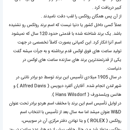
کبیر دریافت کرد .
از آن پس همگان رولکس را لقب دقت نامیدند .
عملاً کسی داخل کشور یا دنیا نیست که اسم برند رولکس رو نشنیده
باشد. یک برند شناخته شده با قدمتی حدود 120 سال که نمیشود
اسم آنرا انکار کرد. این کمپانی بصورت کاملاً تخصصی در جهت
تولید ساعت های فوق لوکس قدم برداشته و به جرأت میشه گفت
یکی از قدرتمندترین برند های سازنده ساعت های لوکس در
دنیاست.
در سال 1905 میلادی تأسیس این برند توسط دو برادر ناتنی در
شهر لندن انجام شده. آقایان آلفرد دیویس ( Alfred Davis ) و
هانس ویلسدورف ( Hans Wilsdorf ).
در اوایل تأسیس اسم این برند با مخفف اسم هردو برادر تحت عنوان
W&D عنوان میشد اما سه سال بعد از تأسیس با انتخاب اسم
رولکس (
ROLEX
) و بنا نهادن دفتر مرکزی آن در سوییس،
رولکس متولد شد و در حال حاضر بیش از دو هزار عدد ساعت در روز