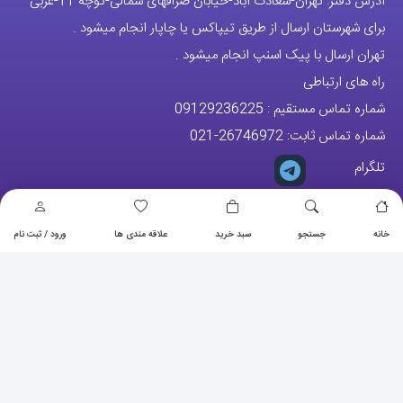
شماره تماس مستقیم :
09129236225
شماره تماس ثابت:
26746972
-021
تلگرام
پیج ساعت
مجوزها
خانه
جستجو
سبد خرید
علاقه مندی ها
ورود / ثبت نام
تمام حقوق مادی و معنوی این وبسایت متعلق به فروشگاه آقای خاص می
باشد.