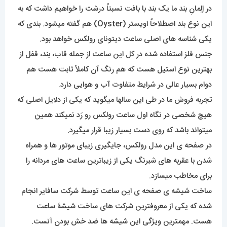
در اِلِمانِ بند ما یک بند با بافت نسبتاً درشت را خواهیم داشت که به
این نوع بند اصطلاحاً اویستر (Oyster) هم گفته میشود. بندی که
یکی شناسه های اصلی ساعت دیتونای رولکس خواهد بود.
جنس فلز استفاده شده در کل این ساعت از جمله قاب، بند، قفل از
بهترین نوع استیل هست که هم رنگ آن کاملاً ثابت هست هم
دوام بسیار عالی در شرایط متفاوت آب و هوایی دارد.
تجربه فروش ما در طی این سالها میگوید که یکی از دلایل اصلی که
هیچ شخصی در نگاه اول ساعت رولکس رو رَد نمیکند همین
میتواند باشد که روی دست بسیار زیبا قرار میگیرد.
در صفحه ی این مدل رولکس، جایگیری زیبای موتور ها و همراه
شدن با عقربه های شبرنگ یکی از زیباترین ساعت های مردانه را
برای مخاطب میسازد.
ساخت شیشه ی صفحه ی این ساعت توسط شرکت سافایر انجام
شده که یکی از معروفترین شرکت های ساخت شیشۀ ساعت
هست. مهمترین ویژگی این شیشه ها ضد خش بودن آنست.