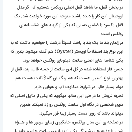
در بخش قفل، ما شاهد قفل اصلی رولکس هستیم که اگر مدل
اورحینال این کار را دیده باشید متوجه این مورد خواهید شد. یک
قفل یکسره با ضامن دستی که یکی از گزینه های شناسنامه ی
رولکس است.
در اِلِمانِ بند ما یک بند با بافت نسبتاً درشت را خواهیم داشت که به
این نوع بند اصطلاحاً اویستر (Oyster) هم گفته میشود. بندی که
یکی شناسه های اصلی ساعت دیتونای رولکس خواهد بود.
جنس فلز استفاده شده در کل این ساعت از جمله قاب، بند، قفل از
بهترین نوع استیل هست که هم رنگ آن کاملاً ثابت هست هم
دوام بسیار عالی در شرایط متفاوت آب و هوایی دارد.
تجربه فروش ما در طی این سالها میگوید که یکی از دلایل اصلی که
هیچ شخصی در نگاه اول ساعت رولکس رو رَد نمیکند همین
میتواند باشد که روی دست بسیار زیبا قرار میگیرد.
در صفحه ی این مدل رولکس، جایگیری زیبای موتور ها و همراه
شدن با عقربه های شبرنگ یکی از زیباترین ساعت های مردانه را