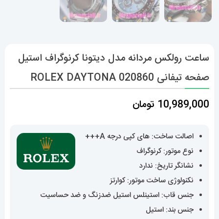
ساعت رولکس مردانه مدل دیتونا کرنوگراف استیل
صفحه تیفانی 020860 ROLEX DAYTONA
10,989,000
تومان
اصالت ساخت: های کپی درجه A+++
نوع موتور: کرنوگراف
نشانگر تاریخ: ندارد
نکنولوژی ساخت موتور: کوارتز
جنس قاب: استینلس استیل ضدزنگ و ضد حساسیت
جنس بند: استیل