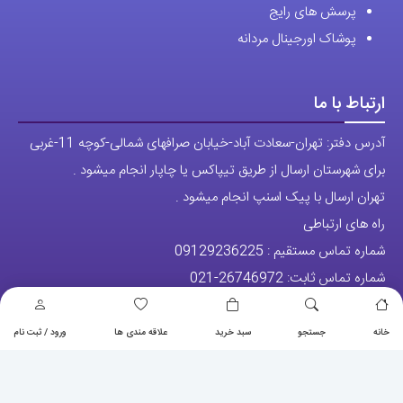
ارتباط با ما
آدرس دفتر: تهران-سعادت آباد-خیابان صرافهای شمالی-کوچه 11-غربی
برای شهرستان ارسال از طریق تیپاکس یا چاپار انجام میشود .
تهران ارسال با پیک اسنپ انجام میشود .
راه های ارتباطی
شماره تماس مستقیم :
09129236225
شماره تماس ثابت:
26746972
-021
تلگرام
پیج ساعت
مجوزها
خانه
جستجو
سبد خرید
علاقه مندی ها
ورود / ثبت نام