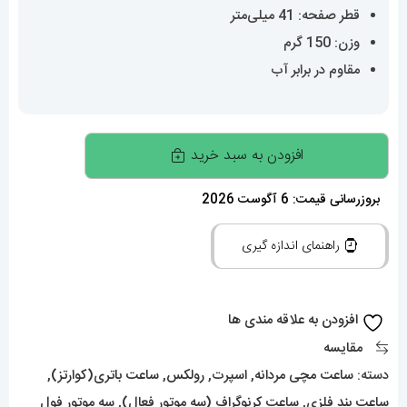
قطر صفحه: 41 میلی‌متر
وزن: 150 گرم
مقاوم در برابر آب
ساعت
افزودن به سبد خرید
رولکس
مدل
بروزرسانی قیمت: 6 آگوست 2026
دیتونا
راهنمای اندازه گیری
مردانه
کرنوگراف
استیل
افزودن به علاقه مندی ها
صفحه
مقایسه
مشکی
دسته:
ساعت مچی مردانه
,
اسپرت
,
رولکس
,
ساعت باتری(کوارتز)
,
020239
ساعت بند فلزی
,
ساعت کرنوگراف (سه موتور فعال)
,
سه موتور فول