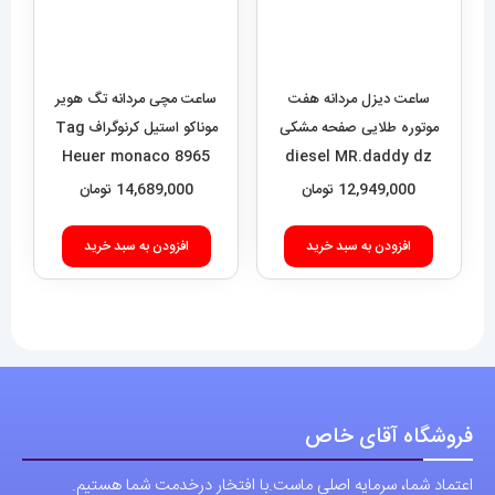
ساعت دیزل مردانه هفت
موتوره طلایی صفحه مشکی
ساعت مچی مردانه تگ هویر
diesel MR.daddy dz
موناکو استیل کرنوگراف Tag
01010
12,949,000
تومان
Heuer monaco 8965
14,689,000
تومان
افزودن به سبد خرید
افزودن به سبد خرید