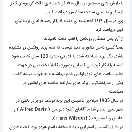
با تلاش های مستمر در سال ۱۹۱۰ گواهینامه ی دقت کرونومتریک را
از مرکز رتبه بندی ساعت سوئیس دریافت کرد .
وی در سال ۱۹۱۴ گوهینامه ی دقت A را از رصدخانه ی بریتانیای
کبیر دریافت کرد .
از آن پس همگان رولکس را لقب دقت نامیدند .
عملاً کسی داخل کشور یا دنیا نیست که اسم برند رولکس رو نشنیده
باشد. یک برند شناخته شده با قدمتی حدود 120 سال که نمیشود
اسم آنرا انکار کرد. این کمپانی بصورت کاملاً تخصصی در جهت
تولید ساعت های فوق لوکس قدم برداشته و به جرأت میشه گفت
یکی از قدرتمندترین برند های سازنده ساعت های لوکس در
دنیاست.
در سال 1905 میلادی تأسیس این برند توسط دو برادر ناتنی در
شهر لندن انجام شده. آقایان آلفرد دیویس ( Alfred Davis ) و
هانس ویلسدورف ( Hans Wilsdorf ).
در اوایل تأسیس اسم این برند با مخفف اسم هردو برادر تحت عنوان