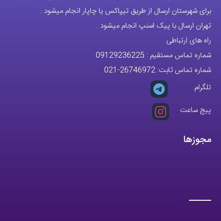
ارتباط با ما
آدرس دفتر: تهران-سعادت آباد-خیابان صرافهای شمالی-کوچه 11-غربی
برای شهرستان ارسال از طریق تیپاکس یا چاپار انجام میشود .
تهران ارسال با پیک اسنپ انجام میشود .
راه های ارتباطی
شماره تماس مستقیم :
09129236225
شماره تماس ثابت:
26746972
-021
تلگرام
پیج ساعت
مجوزها