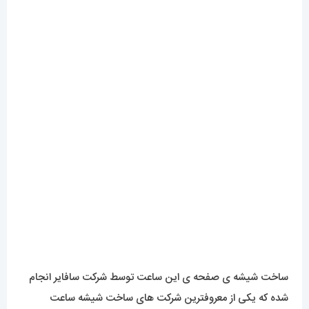
ساخت شیشه ی صفحه ی این ساعت توسط شرکت سافایر انجام
شده که یکی از معروفترین شرکت های ساخت شیشه ساعت
هست. مهمترین ویژگی این شیشه ها ضد خش بودن آنهاست.
پیشنهاد ما برای ست کردن این کار، میتواند برای ست رسمی و
استایل کلاسیک مناسب باشد.
موتور
در قلب این ساعت زیبا یک موتور اتوماتیک با دسته کوک پیچی
قرار گرفته که با ظرافت و طراحی قابل قبول تولید شده. کاکرد در
ساعت اتوماتیک بستگی به دو عامل دارد. در قسمت زیرین موتور
یک لنگر قرار دارد که هرزمان دست شما لرزشی ایجاد کند و این لنگر
حرکت کند باعث شارژ شدن فلایوِل موتور میشود.
همینطور وقتی ساعت در دستتان نیست از منبع کوک تغذیه میکند
(وقتی روی دست نیست نیاز به کوک کردن دارد در غیر اینصورت
ساعت از حرکت باز می ایستد) در مقاله ی نگهداری از ساعت های