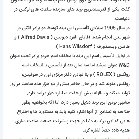
جهت تولید ساعت های فوق لوکس قدم برداشته و به جرأت میتوان
گفت یکی از قدرتمندترین برند های سازنده ساعت های لوکس در
دنیاست.
در سال 1905 میلادی تأسیس این برند توسط دو برادر ناتنی در
شهر لندن انجام شده. آقایان آلفرد دیویس ( Alfred Davis ) و
هانس ویلسدورف ( Hans Wilsdorf ).
در اوایل تأسیس اسم این برند با مخفف اسم هردو برادر تحت عنوان
W&D عنوان میشد اما سه سال بعد از تأسیس با انتخاب اسم
رولکس (
ROLEX
) و بنا نهادن دفتر مرکزی اون در سوئیس،
رولکس متولد شد و در حال حاضر بیش از دو هزار عدد ساعت در روز
تولید میکند و سالانه بیش از هفت میلیارد دلار درآمد دارد.
مشهور بودن این برند دلایل بسیار دارد، اما اگه بخواهیم بطور
خلاصه به تعدادی از آنها اشاره کنیم باید به دستاورد ها و اختراع
هایی که این برند به دنیا در جهت پیشرفت صنعت ساعت سازی
هدیه داده حتماً اشاره کرد.