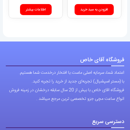
دسترسی سریع
نحوه ارسال سفارشات
شرایط و قوانین
درباره اقای خاص
پرسش های رایج
پوشاک اورجینال مردانه
ارتباط با ما
آدرس دفتر: تهران-سعادت آباد-خیابان صرافهای شمالی-کوچه 11-غربی
برای شهرستان ارسال از طریق تیپاکس یا چاپار انجام میشود .
تهران ارسال با پیک اسنپ انجام میشود .
راه های ارتباطی
شماره تماس مستقیم :
09129236225