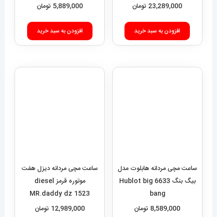
MR.daddy dz 1523
bang
8,589,000
تومان
12,989,000
تومان
افزودن به سبد خرید
اطلاعات بیشتر
فروشگاه آقای خاص
اعتماد شما، سرمایه اصلی ماست.با افتخار درخدمت شما هستیم.
با (مستر اسپشیال) تجربه‌ای جدید از خرید را تجربه کنید.
فروشگاه اقای خاص با بیش از 20 سال سابقه درخشان در زمینه فروش
انواع ساعت مچی جزو تخصصی ترین مرجع میباشد .