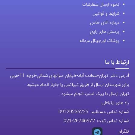
شماره تماس ثابت:
26746972
-021
تلگرام
پیج ساعت
مجوزها
تمام حقوق مادی و معنوی این وبسایت متعلق به فروشگاه آقای خاص می
باشد.