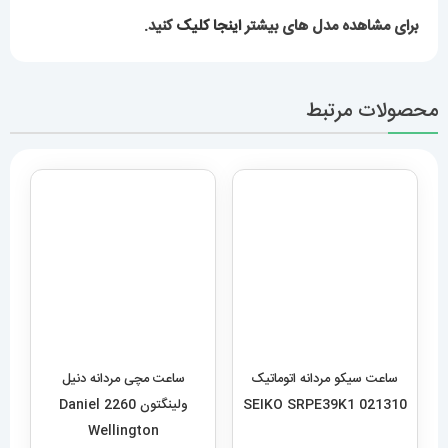
021310 SEIKO SRPE39K1
ولینگتون 2260 Daniel
Wellington
23,289,000
تومان
5,889,000
تومان
افزودن به سبد خرید
افزودن به سبد خرید
ساعت مچی مردانه هابلوت مدل
ساعت مچی مردانه دیزل هفت
بیگ بنگ 6633 Hublot big
موتوره قرمز diesel