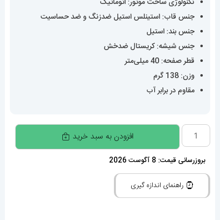
نکنولوژی ساخت موتور: اتوماتیک
جنس قاب: استینلس استیل ضدزنگ و ضد حساسیت
جنس بند: استیل
جنس شیشه: کریستال ضدخش
قطر صفحه: 40 میلی‌متر
وزن: 138 گرم
مقاوم در برابر آب
ساعت
افزودن به سبد خرید
رولکس
مردانه
بروزرسانی قیمت: 8 آگوست 2026
مدل
راهنمای اندازه گیری
دی
دیت
اتوماتیک