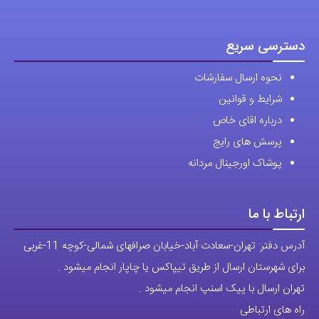
نحوه ارسال سفارشات
شرایط و قوانین
درباره اقای خاص
پرسش های رایج
پوشاک اورجینال مردانه
ارتباط با ما
آدرس دفتر: تهران-سعادت آباد-خیابان صرافهای شمالی-کوچه 11-غربی
برای شهرستان ارسال از طریق تیپاکس یا چاپار انجام میشود .
تهران ارسال با پیک اسنپ انجام میشود .
راه های ارتباطی
شماره تماس مستقیم :
09129236225
شماره تماس ثابت:
26746972
-021