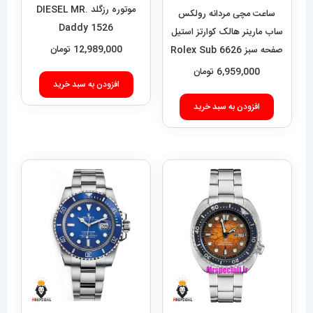
ساعت مچی مردانه رولکس
ساب مارینر هالک کوارتز استیل
افزودن به سبد خرید
صفحه سبز 6626 Rolex Sub
mariner hulk
6,959,000
تومان
افزودن به سبد خرید