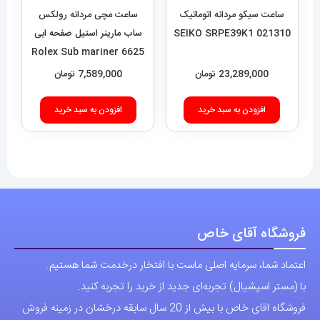
ساعت سیکو مردانه اتوماتیک
ساعت مچی مردانه رولکس
021310 SEIKO SRPE39K1
ساب مارینر استیل صفحه ابی
6625 Rolex Sub mariner
23,289,000
تومان
7,589,000
تومان
افزودن به سبد خرید
افزودن به سبد خرید
فروشگاه آقای خاص
اعتماد شما، سرمایه اصلی ماست.با افتخار درخدمت شما هستیم.
با (مستر اسپشیال) تجربه‌ای جدید از خرید را تجربه کنید.
فروشگاه اقای خاص با بیش از 20 سال سابقه درخشان در زمینه فروش