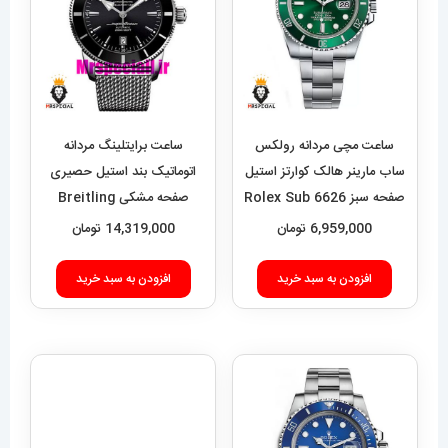
ساعت مچی مردانه رولکس
ساعت برایتلینگ مردانه
ساب مارینر هالک کوارتز استیل
اتوماتیک بند استیل حصیری
صفحه سبز 6626 Rolex Sub
صفحه مشکی Breitling
Super Ocean 020955
mariner hulk
6,959,000
تومان
14,319,000
تومان
افزودن به سبد خرید
افزودن به سبد خرید