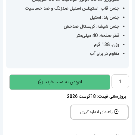
جنس قاب: استینلس استیل ضدزنگ و ضد حساسیت
جنس بند: استیل
جنس شیشه: کریستال ضدخش
قطر صفحه: 40 میلی‌متر
وزن: 138 گرم
مقاوم در برابر آب
ساعت
افزودن به سبد خرید
مردانه
رولکس
بروزرسانی قیمت: 8 آگوست 2026
دی
راهنمای اندازه گیری
دیت
اتوماتیک
020591