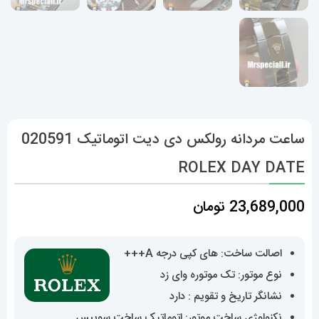
ساعت مردانه رولکس دی دیت اتوماتیک 020591
ROLEX DAY DATE
23,689,000
تومان
اصالت ساخت: های کپی درجه A+++
نوع موتور: تک موتوره وای زد
نشانگر تاریخ و تقویم : دارد
نکنولوژی ساخت موتور: اتوماتیک ساخت سوییس