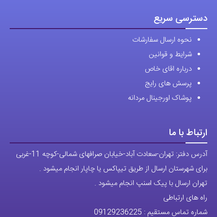
انواع ساعت مچی جزو تخصصی ترین مرجع میباشد .
دسترسی سریع
نحوه ارسال سفارشات
شرایط و قوانین
درباره اقای خاص
پرسش های رایج
پوشاک اورجینال مردانه
ارتباط با ما
آدرس دفتر: تهران-سعادت آباد-خیابان صرافهای شمالی-کوچه 11-غربی
برای شهرستان ارسال از طریق تیپاکس یا چاپار انجام میشود .
تهران ارسال با پیک اسنپ انجام میشود .