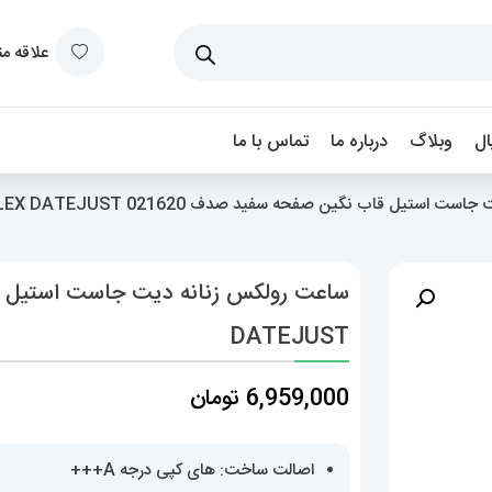
علاقه م
ل
وبلاگ
درباره ما
تماس با ما
استیل قاب نگین صفحه سفید صدف 021620 ROLEX DATEJUST
DATEJUST
6,959,000
تومان
اصالت ساخت: های کپی درجه A+++