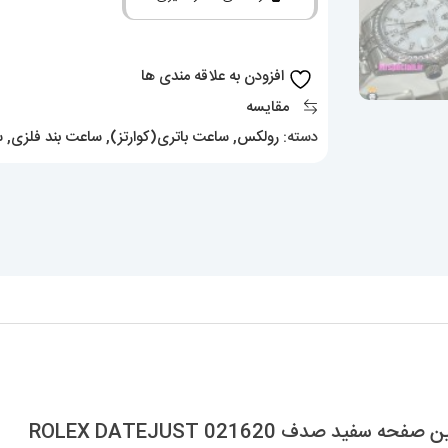
جاست
استیل
قاب
افزودن به علاقه مندی ها
نگین
مقایسه
صفحه
دسته:
رولکس
,
ساعت باتری(کوارتز)
,
ساعت بند فلزی
,
س
سفید
صدف
021620
ROLEX
DATEJUST
عدد
دف 021620 ROLEX DATEJUST