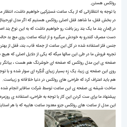
رولکس هستن.
با توجه به انتظاراتی که از یک ساعت مَستِرکپی خواهیم داشت، انتظار می
در بخش قفل، ما شاهد قفل اصلی رولکس هستیم که اگر مدل اورحینال ا
دست مصرف کنندرو به خودش میگیره و از اینکه ساعت روی مچ بد حالت ب
جنس فلز استفاده شده در کل این ساعت از جمله قاب، بند، قفل از به
تجربه فروش ما در طی این سالها میگه که یکی از دلایل اصلی که هیچ ش
صفحه ی این مدل رولکس که صفحه ای خوشرنگ هم هست ، بیانگر یک 
روی این صفحه ی زیبا، یک زِه بسیار زیبای کُنگِره ای سوار شده و با ت
هم باید اعتراف کرد که طراحی های رولکس در دنیا خلاقانه و زیباست.
ساخت شیشه ی صفحه ی این ساعت توسط شرکت سافایر انجام شده ک
پیشنهاد ما برای ست کردن این کار با توجه به طراحی، استفاده ی روزمر
این مدل از ساعت های رولکس جزو معدود ساعت هاییه که با هر استای