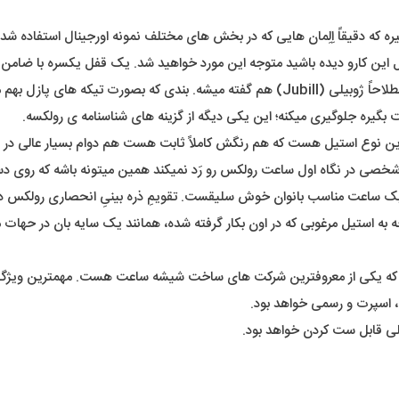
ره که دقیقاً اِلِمان هایی که در بخش های مختلف نمونه اورجینال استفاده شده 
ین کارو دیده باشید متوجه این مورد خواهید شد. یک قفل یکسره با ضامن د
در اِلِمانِ بند ما یک بند ریز بافت رو خواهیم داشت که به این نوع بند اصطلاحاً ژوبیلی (Jubill)
گیره جلوگیری میکنه؛ این یکی دیگه از گزینه های شناسنامه ی رولکسه.
ترین نوع استیل هست که هم رنگش کاملاً ثابت هست هم دوام بسیار عالی در 
خصی در نگاه اول ساعت رولکس رو رَد نمیکند همین میتونه باشه که روی دست 
ساعت مناسب بانوان خوش سلیقست. تقویمِ ذره بینیِ انحصاری رولکس در 
وجه به استیل مرغوبی که در اون بکار گرفته شده، همانند یک سایه بان در حهات
ه یکی از معروفترین شرکت های ساخت شیشه ساعت هست. مهمترین ویژگ
ه، اسپرت و رسمی خواهد بود.
لی قابل ست کردن خواهد بود.