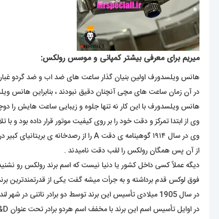
میریم برای معرفی بیشتر کمپانی و موسس رولکس:
هانس ویلسدورف اولین بنیان گذار ساعت های ضد اب و ضد گردو غبار بود ک در سن ۲۴ سالگی سال ۱۹۰۵ یک شرکت تولید و توسعه انواع ساعت های مچی 
در آن زمان ساعت های مچی آنچنان دقیق نبودند ، بنابراین هانس و
هانس ویلسدورف با این کار نه تنها جلوه و زیبایی ساعت هایش را دوچند
وی از ابتدا تمرکز و دقت خود را بر روی کیفیت موتور قرار داده بود و با تلاش های مستمر در سال ۱۹۱۰ گواهینامه ی دقت کرونومتریک ر
وی در سال ۱۹۱۴ گوهینامه ی دقت A را از رصدخانه ی بریتانیای کبیر دریافت کرد .
از آن پس همگان رولکس را لقب دقت نامیدند .
فوق لوکس قدم برداشته و به جرأت میشه گفت یکی از قدرتمندترین بر
در سال 1905 میلادی تأسیس این برند توسط دو برادر ناتنی در شهر لندن انجام شده. آقایان آلفرد دیویس ( Alfred Davis ) و هانس ویلسدورف ( Hans Wilsdorf ).
در اوایل تأسیس اسم این برند با مخفف اسم هردو برادر تحت عنوان W&D عنوان میشد اما سه سال بعد از تأسیس با انتخاب اسم رولکس (