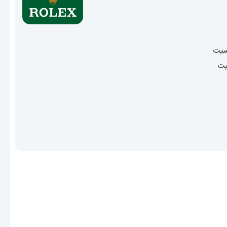
سیت
یت