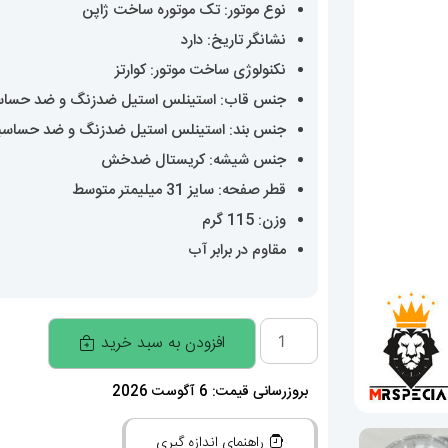
نوع موتور: تک موتوره ساخت ژاپن
نشانگر تاریخ: دارد
نکنولوژی ساخت موتور: کوارتز
جنس قاب: استینلس استیل ضدزنگ و ضد حسا
جنس بند: استینلس استیل ضدزنگ و ضد حساس
جنس شیشه: کریستال ضدخش
قطر صفحه: سایز 31 میلیمتر متوسط
وزن: 115 گرم
مقاوم در برابر آب
ساعت
افزودن به سبد خرید
رولکس
زنانه
بروزرسانی قیمت: 6 آگوست 2026
دیت
راهنمای اندازه گیری