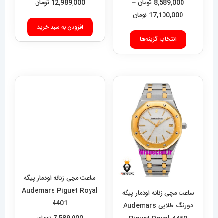
Datejust
BANG
8,589,000
تومان
–
12,989,000
تومان
محدوده
17,100,000
تومان
قیمت:
افزودن به سبد خرید
این
8,589,000 تومان
انتخاب گزینه‌ها
محصول
تا
دارای
17,100,000 تومان
انواع
مختلفی
می
باشد.
گزینه
ها
ساعت مچی زنانه اودمار پیگه
ممکن
Audemars Piguet Royal
است
4401
در
ساعت مچی زنانه اودمار پیگه
7,589,000
تومان
صفحه
دورنگ طلایی Audemars