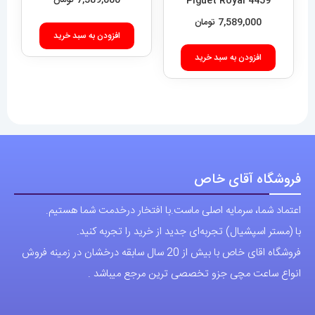
Piguet Royal 4459
محصول
افزودن به سبد خرید
7,589,000
تومان
انتخاب
شوند
افزودن به سبد خرید
فروشگاه آقای خاص
اعتماد شما، سرمایه اصلی ماست.با افتخار درخدمت شما هستیم.
با (مستر اسپشیال) تجربه‌ای جدید از خرید را تجربه کنید.
فروشگاه اقای خاص با بیش از 20 سال سابقه درخشان در زمینه فروش
انواع ساعت مچی جزو تخصصی ترین مرجع میباشد .