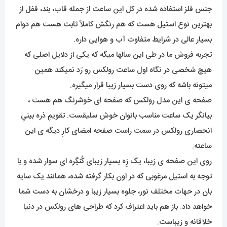
جنس فلز استفاده شده در کل این ساعت از جمله قاب، بند، قفل از
بهترین نوع استیل هست که هم رنگش کاملاً ثابت هست هم دوام
بسیار عالی در شرایط متفاوت آب و هوایی داره.
تجربه فروش ما در طی این سالها میگه که یکی از دلایل اصلی که
هیچ شخصی در نگاه اول ساعت رولکس رو رَد نمیکند همین
میتونه باشه که روی دست بسیار زیبا قرار میگیره.
صفحه ی این مدل رولکس که صفحه ای خوشرنگ هم هست ،
بیانگر یک ساعت مناسب بانوان خوش سلیقست. تقویمِ ذره بینیِ
انحصاری رولکس در سمت راست صفحه امضای کارِ دیگه ی این
ساعته.
روی این صفحه ی زیبا، یک زِه بسیار زیبای کُنگِره ای سوار شده و با
توجه به استیل مرغوبی که در اون بکار گرفته شده، همانند یک سایه
بان در حهات مختلف نور، جلوه بسیار زیبا و درخشان به دست شما
خواهد داد. باز هم باید اعتراف کرد که طراحی های رولکس در دنیا
خلاقانه و زیباست.